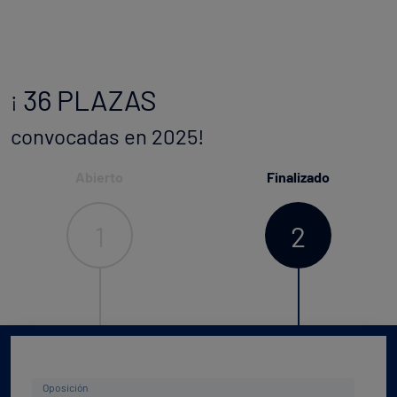
36 PLAZAS
¡
convocadas en 2025!
Abierto
Finalizado
1
2
Oposición
Oposición