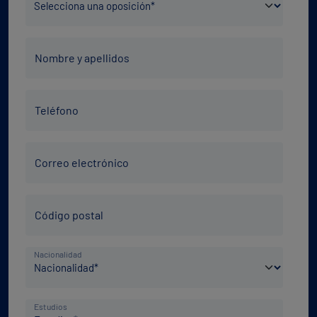
*
Nombre
Nombre y apellidos
y
apellidos
Teléfono
*
Teléfono
*
Correo
Correo electrónico
electrónico
*
Código
Código postal
Postal
*
País
Nacionalidad
de
nacimiento
Nivel
*
Estudios