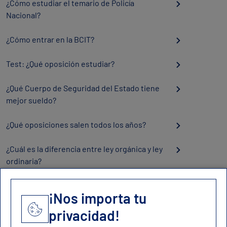
¿Cómo estudiar el temario de Policía
Nacional?
¿Cómo entrar en la BCIT?
Test: ¿Qué oposición estudiar?
¿Qué Cuerpo de Seguridad del Estado tiene
mejor sueldo?
¿Qué oposiciones salen todos los años?
¿Cuál es la diferencia entre ley orgánica y ley
ordinaria?
¡Nos importa tu
privacidad!
Contacto