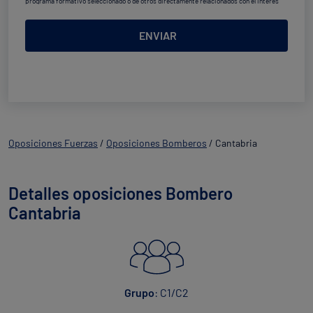
programa formativo seleccionado o de otros directamente relacionados con el interés
manifestado y, en su caso, para tramitar la contratación
correspondiente. Compartiremos su solicitud con las empresas que conforman el
Grupo
Northius
, con el objeto de que estas puedan hacerle llegar la mejor oferta de productos y
ENVIAR
servicios de acuerdo a su petición. Quedan reconocidos los derechos de acceso,
rectificación, supresión, oposición, limitación, tal y como se explica en la
Política de
Privacidad
.
Oposiciones Fuerzas
/
Oposiciones Bomberos
/
Cantabria
Detalles oposiciones Bombero
Cantabria
Grupo
: C1/C2