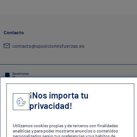
Contacto
contacto@oposicionesfuerzas.es
Aviso legal
Política de cookies
Política de privacidad
Mapa del sitio
¡Nos importa tu
privacidad!
Copyright 2024 Darwin Media SL
Utilizamos cookies propias y de terceros con finalidades
analíticas y para poder mostrarte anuncios o contenidos
personalizados según tus preferencias y tus hábitos de