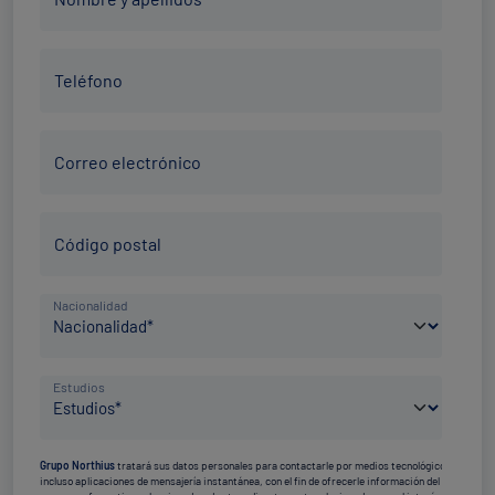
y
apellidos
Teléfono
*
Teléfono
*
Correo
Correo electrónico
electrónico
*
Código
Código postal
Postal
*
País
Nacionalidad
de
nacimiento
Nivel
*
Estudios
de
estudios
Grupo Northius
tratará sus datos personales para contactarle por medios tecnológicos,
*
incluso aplicaciones de mensajería instantánea, con el fin de ofrecerle información del