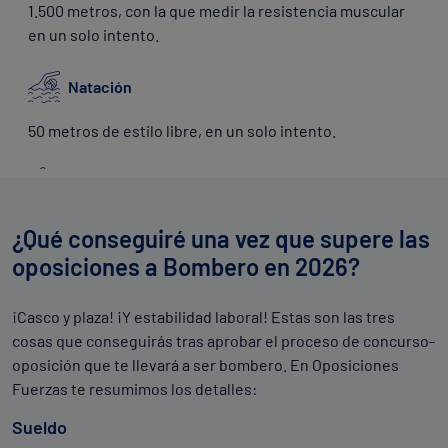
1.500 metros, con la que medir la resistencia muscular
en un solo intento.
Natación
50 metros de estilo libre, en un solo intento.
Trepa de cuerda lisa
Colgada a 6 metros, sin apoyo de piernas, partiendo de
¿Qué conseguiré una vez que supere las
una posición sentada y sin contacto entre los pies y la
oposiciones a Bombero en 2026?
superficie de partida.
¡Casco y plaza! ¡Y estabilidad laboral! Estas son las tres
Salto de longitud
cosas que conseguirás tras aprobar el proceso de concurso-
oposición que te llevará a ser bombero. En Oposiciones
Con pies juntos, para medir la potencia extensora del
Fuerzas te resumimos los detalles:
tren inferior.
Sueldo
Levantamiento de peso