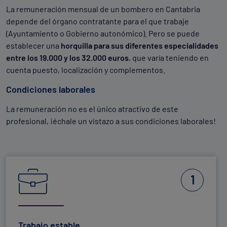
La remuneración mensual de un bombero en Cantabria
depende del órgano contratante para el que trabaje
40 Kgs para hombres y 30 Kgs para mujeres.
(Ayuntamiento o Gobierno autonómico). Pero se puede
Levantamiento de pesa por encima de la cabeza tres
establecer una
horquilla para sus diferentes especialidades
veces una pesa con los pesos indicados.
entre los 19.000 y los 32.000 euros
, que varía teniendo en
cuenta puesto, localización y complementos.
Equilibrio
Condiciones laborales
Paso de tablón de 5 metros de largo, con la que medir el
equilibrio del aspirante.
La remuneración no es el único atractivo de este
profesional, ¡échale un vistazo a sus condiciones laborales!
Subida de autoescalera
En la que medir si aparece vértigo y el autocontrol del
aspirante.
1
Trabajo estable