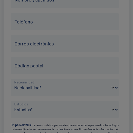
y
apellidos
Teléfono
*
Teléfono
*
Correo
Correo electrónico
electrónico
*
Código
Código postal
Postal
*
País
Nacionalidad
de
nacimiento
Nivel
*
Estudios
de
estudios
Grupo Northius
tratará sus datos personales para contactarle por medios tecnológicos,
*
incluso aplicaciones de mensajería instantánea, con el fin de ofrecerle información del