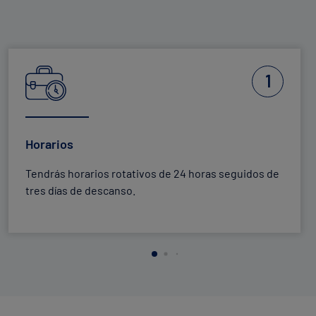
Capacidad de trabajo
. Pasar arena de un recipiente
a otro con una pala rasera.
Salto de longitud o salto vertical
.
1
Horarios
Tendrás horarios rotativos de 24 horas seguidos de
tres días de descanso.