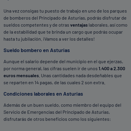
Una vez consigas tu puesto de trabajo en uno de los parques
Trepar la cuerda
: la distancia a recorrer depende
de bomberos del Principado de Asturias, podrás disfrutar de
de la convocatoria. Para que te hagas una idea, en
sueldos competentes y de otras
ventajas
laborales, así como
una de ellas el Gobierno asturiano señaló que sería
de la estabilidad que te brinda un cargo que podrás ocupar
de 6 metros para hombres y 5 para mujeres en un
hasta tu jubilación. ¡Vamos a ver los detalles!
periodo de tiempo de 12 segundos.
Sueldo bombero en Asturias
En algunas convocatorias también pueden
Aunque el salario depende del municipio en el que ejerzas,
incluirse
ejercicios de dominadas o flexiones
.
por norma general, las cifras suelen ir de unos
1.400 a 2.300
euros mensuales
. Unas cantidades nada desdeñables que
Otros
se reparten en 14 pagas, de las cuales 2 son extra.
Algunos ejercicios realizados en convocatorias del
Condiciones laborales en Asturias
Principado incluían:
Además de un buen sueldo, como miembro del equipo del
Vértigo
. Ascenso y descenso por una escalera a
Servicio de Emergencias del Principado de Asturias,
una altura de 30 metros con una inclinación de 60
disfrutarás de otros beneficios como los siguientes:
grados.