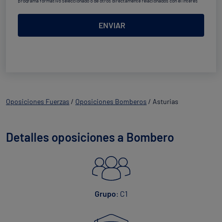
programa formativo seleccionado o de otros directamente relacionados con el interés
manifestado y, en su caso, para tramitar la contratación
correspondiente. Compartiremos su solicitud con las empresas que conforman el
Grupo
Northius
, con el objeto de que estas puedan hacerle llegar la mejor oferta de productos y
ENVIAR
servicios de acuerdo a su petición. Quedan reconocidos los derechos de acceso,
rectificación, supresión, oposición, limitación, tal y como se explica en la
Política de
Privacidad
.
Oposiciones Fuerzas
/
Oposiciones Bomberos
/
Asturias
Detalles oposiciones a Bombero
Grupo
: C1