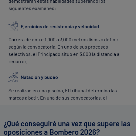
demostrarán estas habilidades superando los
siguientes exámenes:
Ejercicios de resistencia y velocidad
Carrera de entre 1.000 a 3.000 metros lisos, a definir
según la convocatoria. En uno de sus procesos
selectivos, el Principado situó en 3.000 la distancia a
recorrer.
Natación y buceo
Se realizan en una piscina. El tribunal determina las
marcas a batir. En una de sus convocatorias, el
Principado determinó 100 metros de nado libre.
Pruebas de fuerza
¿Qué conseguiré una vez que supere las
oposiciones a Bombero 2026?
Press banca
: levantamiento de barra con pesas.