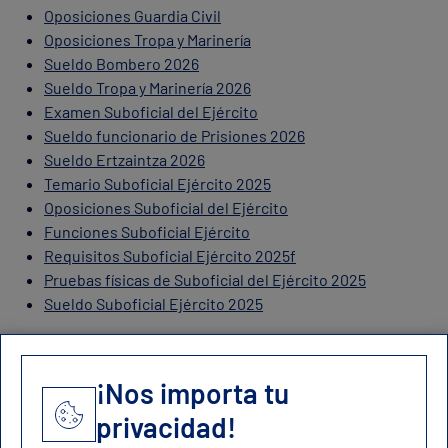
Oposiciones Guardia Civil
Oposiciones Tropa y Marinería
Sueldo Bombero 2026
Sueldo Tropa y Marinería 2026
Examen Suboficial del Ejército
Sueldo funcionario de Prisiones 2026
Sueldo Ertzaintza 2026
Temario Suboficial Ejército 2025
Oposiciones Suboficial del Ejército
Funciones Suboficial Ejército
Requisitos Suboficial Ejército 2025f
Pruebas físicas de Suboficial del Ejército 2025
Sueldo Suboficial Ejército 2025
¡Nos importa tu
privacidad!
Contacto