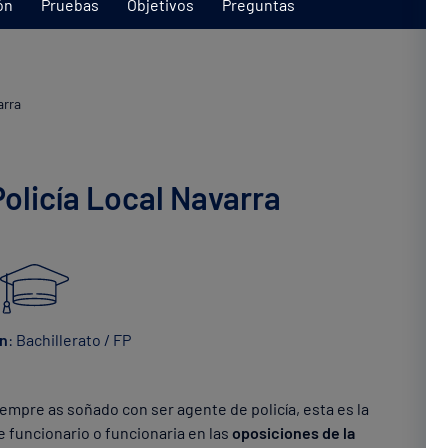
ón
Pruebas
Objetivos
Preguntas
arra
Policía Local Navarra
ón
: Bachillerato / FP
siempre as soñado con ser agente de policía, esta es la
e funcionario o funcionaria en las
oposiciones de la