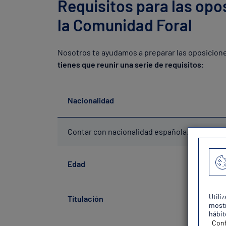
Requisitos para las opos
la Comunidad Foral
Nosotros te ayudamos a preparar las oposiciones
tienes que reunir una serie de requisitos
:
Nacionalidad
Contar con nacionalidad española.
Edad
Utili
Titulación
mostr
hábit
Conf