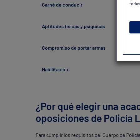
todas
Carné de conducir
Aptitudes físicas y psíquicas
Compromiso de portar armas
Habilitación
¿Por qué elegir una aca
oposiciones de Policía 
Para cumplir los requisitos del Cuerpo de Polic