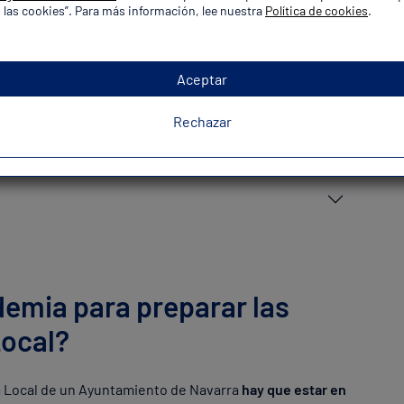
 las cookies”. Para más información, lee nuestra
Política de cookies
.
Aceptar
Rechazar
demia para preparar las
Local?
ía Local de un Ayuntamiento de Navarra
hay que estar en