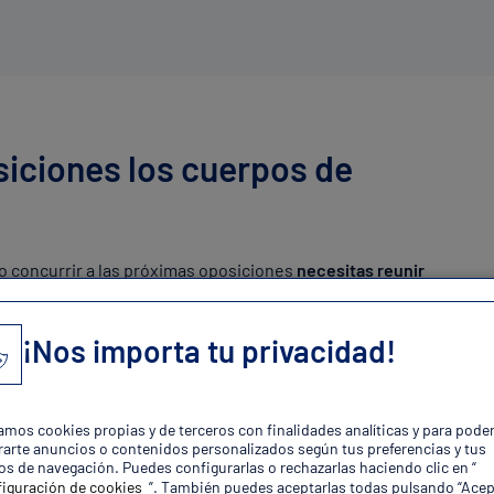
siciones los cuerpos de
o concurrir a las próximas oposiciones
necesitas reunir
¡Nos importa tu privacidad!
zamos cookies propias y de terceros con finalidades analíticas y para pode
arte anuncios o contenidos personalizados según tus preferencias y tus
os de navegación. Puedes configurarlas o rechazarlas haciendo clic en “
iguración de cookies
”. También puedes aceptarlas todas pulsando “Acep