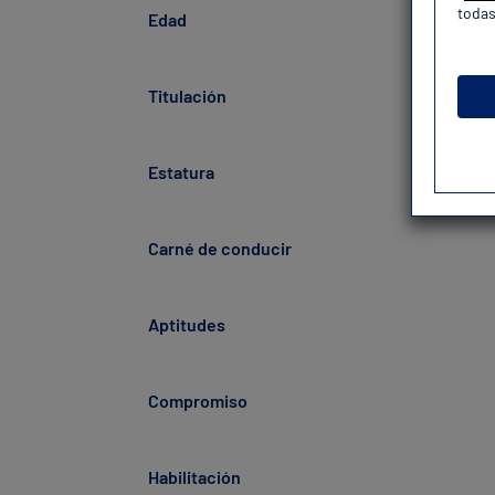
todas
Edad
Titulación
Estatura
Carné de conducir
Aptitudes
Compromiso
Habilitación