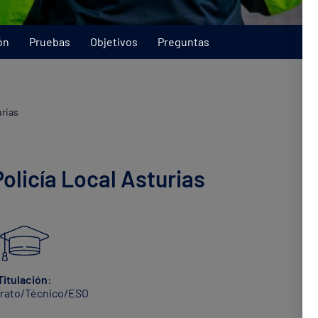
ón
Pruebas
Objetivos
Preguntas
rias
olicía Local Asturias
Titulación
:
erato/Técnico/ESO