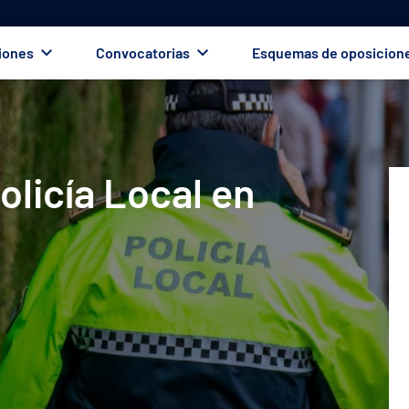
iones
Convocatorias
Esquemas de oposicion
olicía Local en