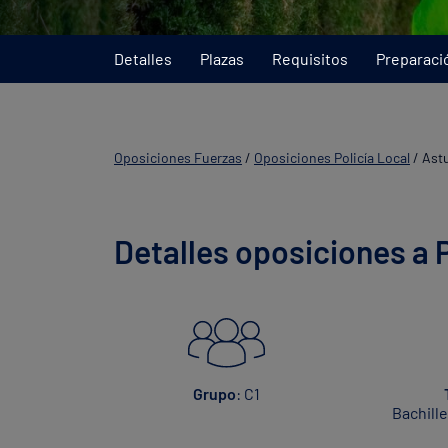
Detalles
Plazas
Requisitos
Preparaci
Oposiciones Fuerzas
/
Oposiciones Policía Local
/
Astu
Detalles oposiciones a P
Grupo
: C1
Bachill