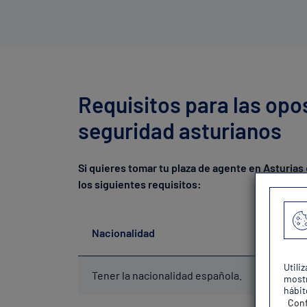
Requisitos para las opo
seguridad asturianos
Si quieres tomar tu plaza de agente en Asturias
los siguientes requisitos:
Nacionalidad
Utili
Tener la nacionalidad española.
mostr
hábit
Conf