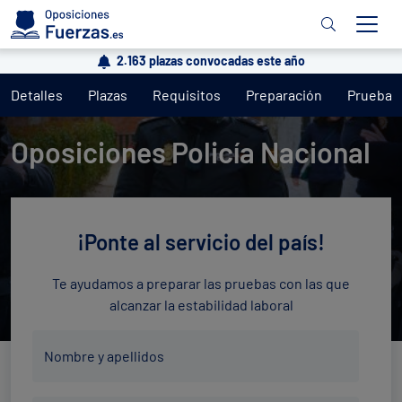
2.163 plazas convocadas este año
Detalles
Plazas
Requisitos
Preparación
Pruebas
Oposiciones Policía Nacional
¡Ponte al servicio del país!
Te ayudamos a preparar las pruebas con las que
alcanzar la estabilidad laboral
Nombre
Nombre y apellidos
y
apellidos