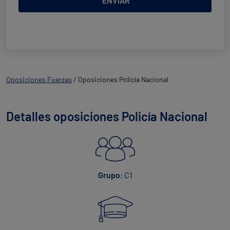
ENVIAR
servicios de acuerdo a su petición. Quedan reconocidos los derechos de acceso,
rectificación, supresión, oposición, limitación, tal y como se explica en la
Política de
Privacidad
.
Oposiciones Fuerzas
/
Oposiciones Policía Nacional
Detalles oposiciones Policía Nacional
Grupo
: C1