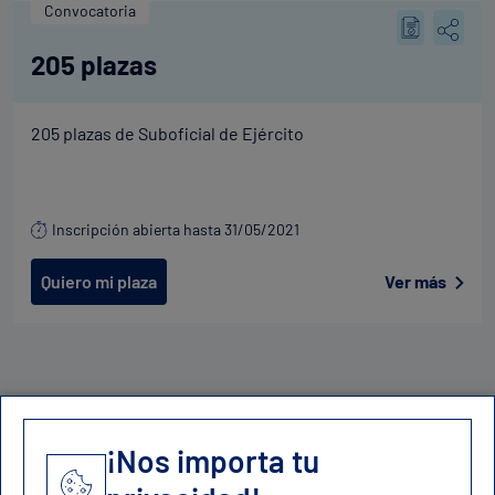
Convocatoria
205 plazas
205 plazas de Suboficial de Ejército
Inscripción abierta hasta 31/05/2021
Quiero mi plaza
Ver más
¡Nos importa tu