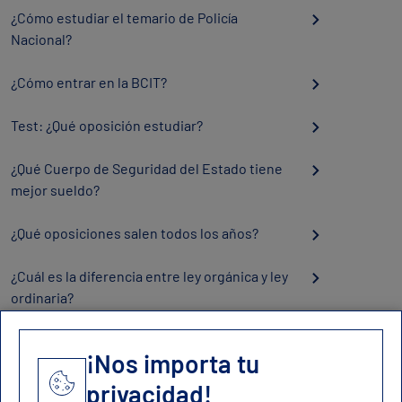
¿Cómo estudiar el temario de Policía
Nacional?
¿Cómo entrar en la BCIT?
Test: ¿Qué oposición estudiar?
¿Qué Cuerpo de Seguridad del Estado tiene
mejor sueldo?
¿Qué oposiciones salen todos los años?
¿Cuál es la diferencia entre ley orgánica y ley
ordinaria?
¡Nos importa tu
privacidad!