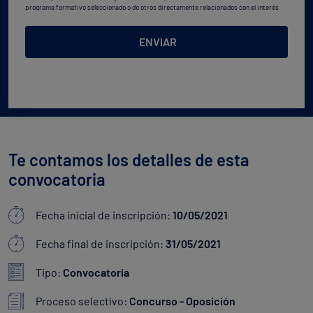
programa formativo seleccionado o de otros directamente relacionados con el interés
manifestado y, en su caso, para tramitar la contratación
correspondiente. Compartiremos su solicitud con las empresas que conforman el
Grupo
Northius
, con el objeto de que estas puedan hacerle llegar la mejor oferta de productos y
ENVIAR
servicios de acuerdo a su petición. Quedan reconocidos los derechos de acceso,
rectificación, supresión, oposición, limitación, tal y como se explica en la
Política de
Privacidad
.
Te contamos los detalles de esta
convocatoria
Fecha inicial de inscripción:
10/05/2021
Fecha final de inscripción:
31/05/2021
Tipo:
Convocatoria
Proceso selectivo:
Concurso - Oposición