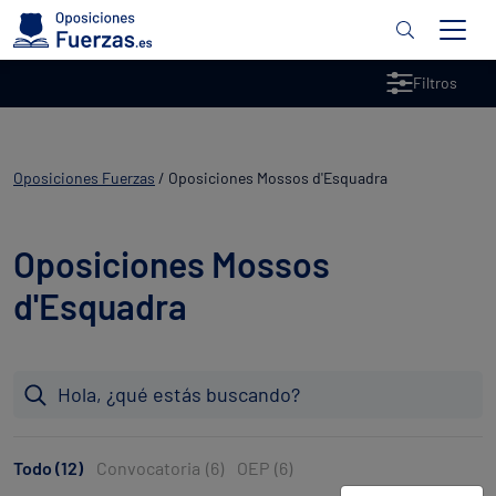
Filtros
Oposiciones Fuerzas
/
Oposiciones Mossos d'Esquadra
Oposiciones Mossos
d'Esquadra
Todo (12)
Convocatoria
(6)
OEP
(6)