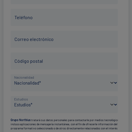
apellidos
Teléfono
*
Teléfono
*
Correo
Correo electrónico
electrónico
*
Código
Código postal
Postal
*
País
Nacionalidad
de
nacimiento
Nivel
*
Estudios
de
estudios
Grupo Northius
tratará sus datos personales para contactarle por medios tecnológicos,
*
incluso aplicaciones de mensajería instantánea, con el fin de ofrecerle información del
programa formativo seleccionado o de otros directamente relacionados con el interés