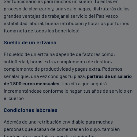
Entrevista personal
Ser funcionario es para muchos un sueño. Tú estás en
proceso de alcanzarlo y, una vez lo hagas, disfrutarás de las
En ella se observará la idoneidad del candidato para
grandes ventajas de trabajar al servicio del País Vasco:
ocupar su cargo en las fuerzas de seguridad vascas.
estabilidad laboral, buena retribución y horarios por turnos,
¡toma nota de todos los beneficios!
Sueldo de un ertzaina
El sueldo de un ertzaina depende de factores como:
antigüedad, horas extra, complemento de destino,
complemento de productividad y pagas extra. Podemos
señalar que, una vez consigas tu plaza,
partirás de un salario
de 1.800 euros mensuales
. Una cifra que seguirá
incrementándose conforme lo hagan tus años de servicio en
el cuerpo.
Condiciones laborales
Además de una retribución envidiable para muchas
personas que acaban de comenzar en lo suyo, también
tendrás otras ventajas como las siguientes.