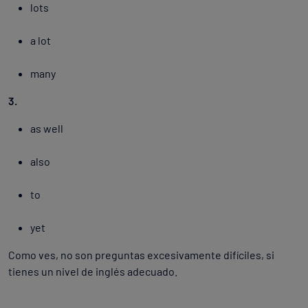
lots
a lot
many
3.
as well
also
to
yet
Como ves, no son preguntas excesivamente difíciles, si
tienes un nivel de inglés adecuado.