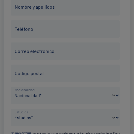
Nombre
Nombre y apellidos
y
apellidos
Teléfono
*
Teléfono
*
Correo
Correo electrónico
electrónico
*
Código
Código postal
Postal
*
País
Nacionalidad
de
nacimiento
Nivel
*
Estudios
de
estudios
Grupo Northius
tratará sus datos personales para contactarle por medios tecnológicos,