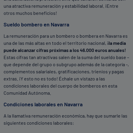
una atractiva remuneración y estabilidad laboral. ¡Entre
Serie de saltos ininterrumpidos a 28 cm del suelo
otros muchos beneficios!
durante 30 segundos; la puntuación varía en función del
Sueldo bombero en Navarra
número de repeticiones realizadas.
La remuneración para un bombero o bombera en Navarra es
Prueba de equilibrio
una de las más altas en todo el territorio nacional,
¡la media
puede alcanzar cifras próximas a los 46.000 euros anuales!
Mantener la posición estática realizando
Estas cifras tan atractivas salen de la suma del sueldo base –
desplazamientos sobre una barra de equilibrio situada a
que depende del grupo o subgrupo además de la categoría -,
2 metros del suelo; la puntuación varía en función del
complementos salariales, gratificaciones, trienios y pagas
tiempo que se tarde en recorrer 2,5 metros.
extras. ¡Y esto no es todo! Échale un vistazo a las
condiciones laborales del cuerpo de bomberos en esta
Prueba de fuerza relativa o trepa de cuerda
Comunidad Autónoma.
El aspirante debe ascender en el tiempo mínimo hasta 5
Condiciones laborales en Navarra
metros en una cuerda suspendida.
A la llamativa remuneración económica, hay que sumarle las
siguientes condiciones laborales:
Prueba de resistencia o Test de
Course Navette