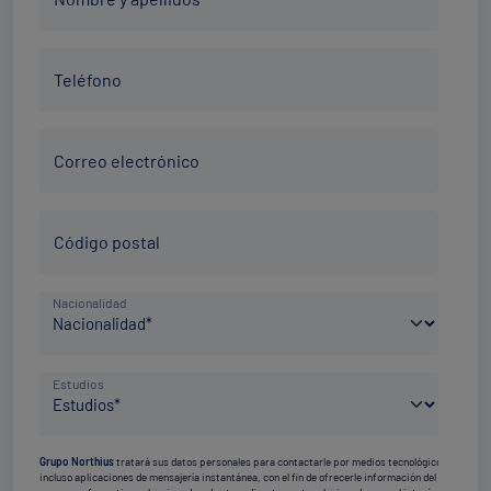
y
apellidos
Teléfono
*
Teléfono
*
Correo
Correo electrónico
electrónico
*
Código
Código postal
Postal
*
País
Nacionalidad
de
nacimiento
Nivel
*
Estudios
de
estudios
Grupo Northius
tratará sus datos personales para contactarle por medios tecnológicos,
*
incluso aplicaciones de mensajería instantánea, con el fin de ofrecerle información del