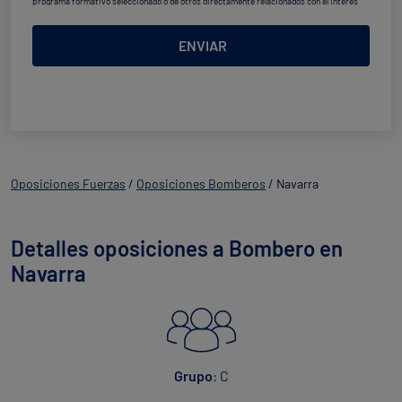
programa formativo seleccionado o de otros directamente relacionados con el interés
manifestado y, en su caso, para tramitar la contratación
correspondiente. Compartiremos su solicitud con las empresas que conforman el
Grupo
Northius
, con el objeto de que estas puedan hacerle llegar la mejor oferta de productos y
ENVIAR
servicios de acuerdo a su petición. Quedan reconocidos los derechos de acceso,
rectificación, supresión, oposición, limitación, tal y como se explica en la
Política de
Privacidad
.
Oposiciones Fuerzas
/
Oposiciones Bomberos
/
Navarra
Detalles oposiciones a Bombero en
Navarra
Grupo
: C