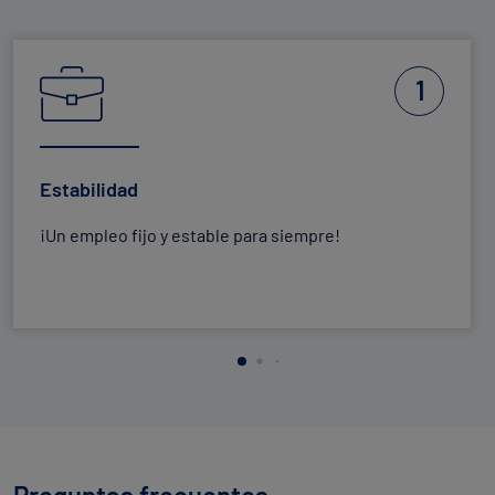
En la que se debe recorrer un trayecto de ida y vuelta de
20 metros durante el mayor tiempo posible.
1
Estabilidad
¡Un empleo fijo y estable para siempre!