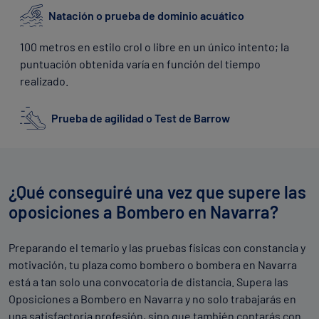
Natación o prueba de dominio acuático
100 metros en estilo crol o libre en un único intento; la
puntuación obtenida varía en función del tiempo
realizado.
Prueba de agilidad o Test de Barrow
En la que recorrer en el menor tiempo posible un
circuito con forma de ocho, delimitado por cinco postes.
¿Qué conseguiré una vez que supere las
Levantamiento de peso de 38 kg para hombres y
oposiciones a Bombero en Navarra?
30 kg para mujeres o
Press
de Banca
En una serie de repeticiones, a más repeticiones mayor
Preparando el temario y las pruebas físicas con constancia y
puntuación.
motivación, tu plaza como bombero o bombera en Navarra
está a tan solo una convocatoria de distancia. Supera las
Prueba de Fuerza-Resistencia y Coordinación o
Oposiciones a Bombero en Navarra y no solo trabajarás en
Test de saltos laterales
una satisfactoria profesión, sino que también contarás con