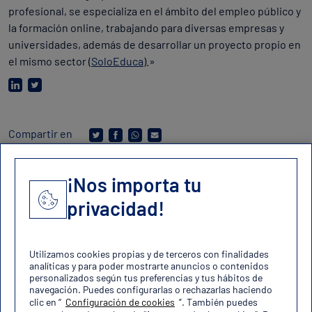
profesional, se especializa en el ámbito del empleo público y
la formación online, trabajando para diversas empresas y
universidades, además de desarrollar un proyecto propio en
el mismo sector (
SoloEduca
).»
Compartir en
¡Nos importa tu
privacidad!
Contacto
contacto@oposicionesfuerzas.es
Utilizamos cookies propias y de terceros con finalidades
analíticas y para poder mostrarte anuncios o contenidos
personalizados según tus preferencias y tus hábitos de
navegación. Puedes configurarlas o rechazarlas haciendo
clic en “
Configuración de cookies
”. También puedes