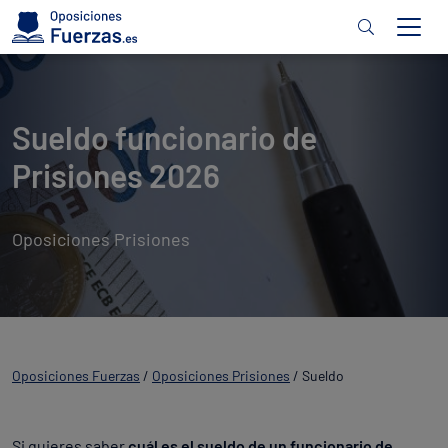
Sueldo funcionario de
Prisiones 2026
Oposiciones Prisiones
Oposiciones Fuerzas
/
Oposiciones Prisiones
/
Sueldo
Si quieres saber
cuál es el sueldo de un funcionario de