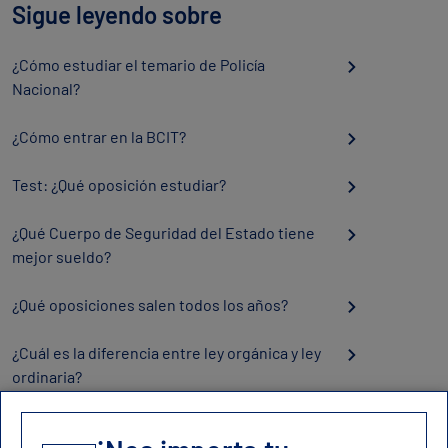
Sigue leyendo sobre
¿Cómo estudiar el temario de Policía
Nacional?
¿Cómo entrar en la BCIT?
Test: ¿Qué oposición estudiar?
¿Qué Cuerpo de Seguridad del Estado tiene
mejor sueldo?
¿Qué oposiciones salen todos los años?
¿Cuál es la diferencia entre ley orgánica y ley
ordinaria?