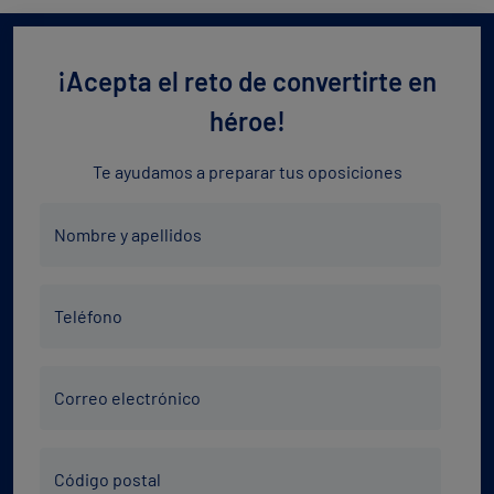
¡Acepta el reto de convertirte en
héroe!
Te ayudamos a preparar tus oposiciones
Nombre
Nombre y apellidos
y
apellidos
Teléfono
*
Teléfono
*
Correo
Correo electrónico
electrónico
*
Código
Código postal
Postal