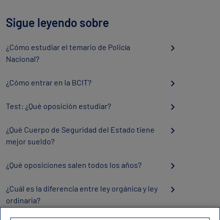
Sigue leyendo sobre
¿Cómo estudiar el temario de Policía
Nacional?
¿Cómo entrar en la BCIT?
Test: ¿Qué oposición estudiar?
¿Qué Cuerpo de Seguridad del Estado tiene
mejor sueldo?
¿Qué oposiciones salen todos los años?
¿Cuál es la diferencia entre ley orgánica y ley
ordinaria?