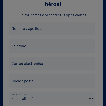
héroe!
Te ayudamos a preparar tus oposiciones
Nombre
Nombre y apellidos
y
apellidos
Teléfono
*
Teléfono
*
Correo
Correo electrónico
electrónico
*
Código
Código postal
Postal
*
País
Nacionalidad
de
nacimiento