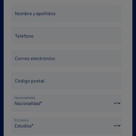
Nombre
Nombre y apellidos
y
apellidos
Teléfono
*
Teléfono
*
Correo
Correo electrónico
electrónico
*
Código
Código postal
Postal
*
País
Nacionalidad
de
nacimiento
Nivel
*
Estudios
de
estudios