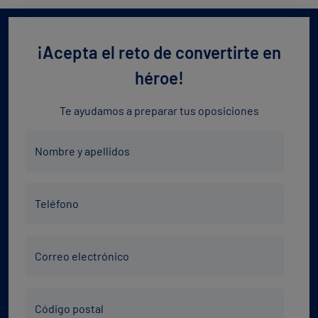
¡Acepta el reto de convertirte en
héroe!
Te ayudamos a preparar tus oposiciones
Nombre
Nombre y apellidos
y
apellidos
Teléfono
*
Teléfono
*
Correo
Correo electrónico
electrónico
*
Código
Código postal
Postal