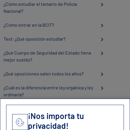
¿Cómo estudiar el temario de Policía
Nacional?
¿Cómo entrar en la BCIT?
Test: ¿Qué oposición estudiar?
¿Qué Cuerpo de Seguridad del Estado tiene
mejor sueldo?
¿Qué oposiciones salen todos los años?
¿Cuál es la diferencia entre ley orgánica y ley
ordinaria?
¡Nos importa tu
privacidad!
Contacto