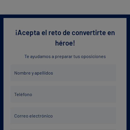
¡Acepta el reto de convertirte en
héroe!
Te ayudamos a preparar tus oposiciones
Nombre
Nombre y apellidos
y
apellidos
Teléfono
*
Teléfono
*
Correo
Correo electrónico
electrónico
*