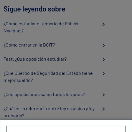
Sigue leyendo sobre
¿Cómo estudiar el temario de Policía
Nacional?
¿Cómo entrar en la BCIT?
Test: ¿Qué oposición estudiar?
¿Qué Cuerpo de Seguridad del Estado tiene
mejor sueldo?
¿Qué oposiciones salen todos los años?
¿Cuál es la diferencia entre ley orgánica y ley
ordinaria?