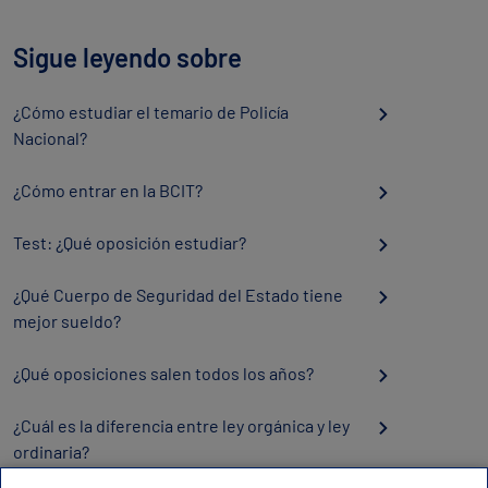
Sigue leyendo sobre
¿Cómo estudiar el temario de Policía
Nacional?
¿Cómo entrar en la BCIT?
Test: ¿Qué oposición estudiar?
¿Qué Cuerpo de Seguridad del Estado tiene
mejor sueldo?
¿Qué oposiciones salen todos los años?
¿Cuál es la diferencia entre ley orgánica y ley
ordinaria?