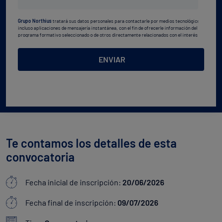
estudios
Grupo Northius
tratará sus datos personales para contactarle por medios tecnológicos,
*
incluso aplicaciones de mensajería instantánea, con el fin de ofrecerle información del
programa formativo seleccionado o de otros directamente relacionados con el interés
manifestado y, en su caso, para tramitar la contratación
correspondiente. Compartiremos su solicitud con las empresas que conforman el
Grupo
Northius
, con el objeto de que estas puedan hacerle llegar la mejor oferta de productos y
ENVIAR
servicios de acuerdo a su petición. Quedan reconocidos los derechos de acceso,
rectificación, supresión, oposición, limitación, tal y como se explica en la
Política de
Privacidad
.
Te contamos los detalles de esta
convocatoria
Fecha inicial de inscripción:
20/06/2026
Fecha final de inscripción:
09/07/2026