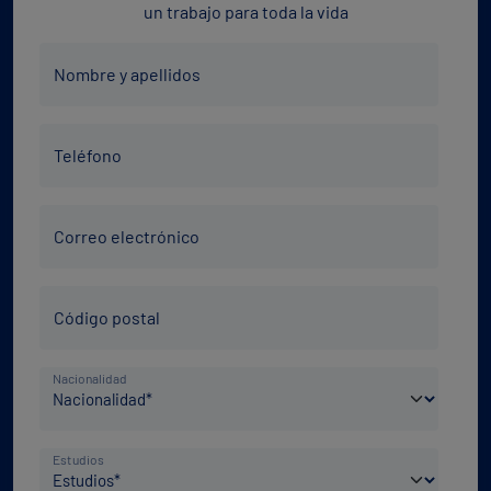
un trabajo para toda la vida
Nombre
Nombre y apellidos
y
apellidos
Teléfono
*
Teléfono
*
Correo
Correo electrónico
electrónico
*
Código
Código postal
Postal
*
País
Nacionalidad
de
nacimiento
Nivel
*
Estudios
de