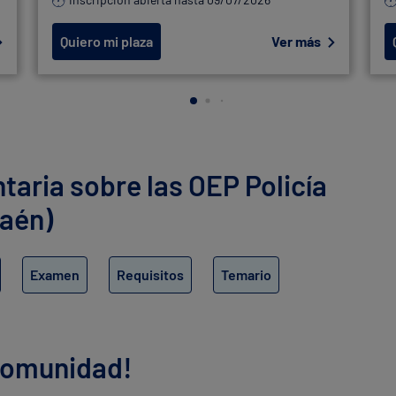
Quiero mi plaza
Ver más
aria sobre las OEP Policía
Jaén)
Examen
Requisitos
Temario
 comunidad!