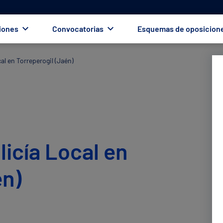
iones
Convocatorias
Esquemas de oposicion
al en Torreperogil (Jaén)
licía Local en
én)