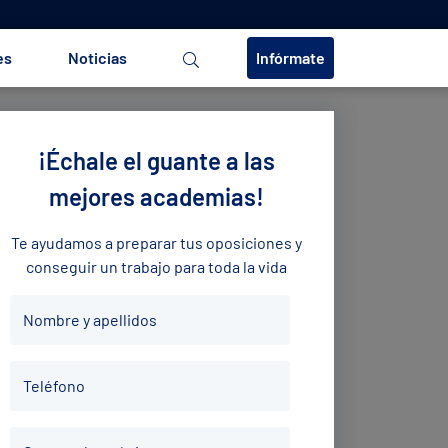
es
Noticias
Infórmate
¡Échale el guante a las
mejores academias!
Te ayudamos a preparar tus oposiciones y
conseguir un trabajo para toda la vida
Nombre
Nombre y apellidos
y
apellidos
Teléfono
*
Teléfono
*
Correo