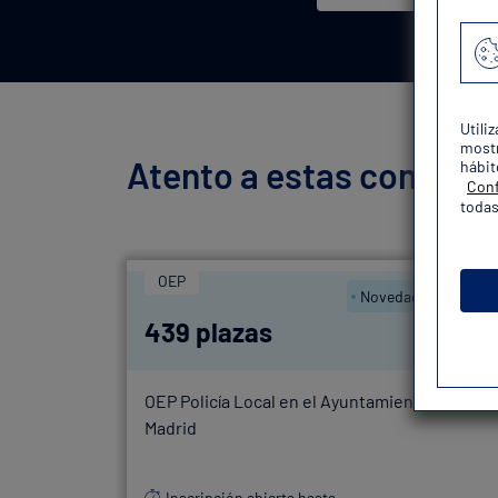
Utili
mostr
Atento a estas convocat
hábit
Conf
todas
OEP
Novedad
439 plazas
OEP Policía Local en el Ayuntamiento de
Madrid
Inscripción abierta hasta