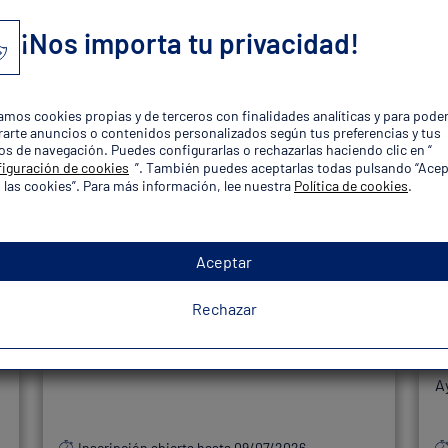
¡Nos importa tu privacidad!
zamos cookies propias y de terceros con finalidades analíticas y para pode
arte anuncios o contenidos personalizados según tus preferencias y tus
orias de Oposiciones Policía Lo
os de navegación. Puedes configurarlas o rechazarlas haciendo clic en “
iguración de cookies
”. También puedes aceptarlas todas pulsando “Acep
 las cookies”. Para más información, lee nuestra
Política de cookies
.
Convocatoria
Aceptar
Novedad
67 plazas
1
Rechazar
agente de Guardia Urbana de Badalona
P
A
Inscripción abierta hasta 09/07/2026