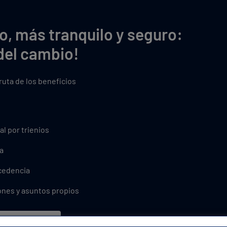
o, más tranquilo y seguro:
del cambio!
fruta de los beneficios
al por trienios
a
xcedencia
ones y asuntos propios
plaza!