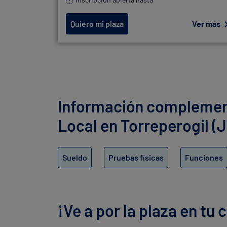
Quiero mi plaza
Ver más
Información complement
Local en Torreperogil (
Sueldo
Pruebas físicas
Funciones
¡Ve a por la plaza en tu