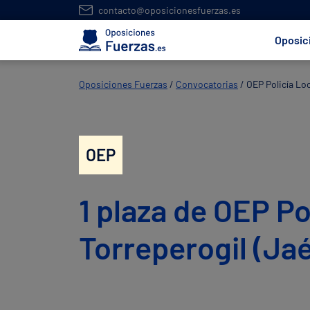
contacto@oposicionesfuerzas.es
Oposic
Oposiciones Fuerzas
/
Convocatorias
/
OEP Policía Loc
OEP
1 plaza de OEP Po
Torreperogil (Ja