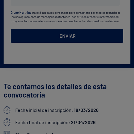
estudios
Grupo Northius
tratará sus datos personales para contactarle por medios tecnológicos,
*
incluso aplicaciones de mensajería instantánea, con el fin de ofrecerle información del
programa formativo seleccionado o de otros directamente relacionados con el interés
manifestado y, en su caso, para tramitar la contratación
correspondiente. Compartiremos su solicitud con las empresas que conforman el
Grupo
Northius
, con el objeto de que estas puedan hacerle llegar la mejor oferta de productos y
ENVIAR
servicios de acuerdo a su petición. Quedan reconocidos los derechos de acceso,
rectificación, supresión, oposición, limitación, tal y como se explica en la
Política de
Privacidad
.
Te contamos los detalles de esta
convocatoria
Fecha inicial de inscripción:
18/03/2026
Fecha final de inscripción:
21/04/2026