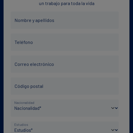
un trabajo para toda la vida
Nombre
Nombre y apellidos
y
apellidos
Teléfono
*
Teléfono
*
Correo
Correo electrónico
electrónico
*
Código
Código postal
Postal
*
País
Nacionalidad
de
nacimiento
Nivel
*
Estudios
de