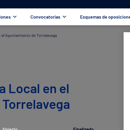
iones
Convocatorias
Esquemas de oposicion
n el Ayuntamiento de Torrelavega
a Local en el
 Torrelavega
Abierto
Finalizado