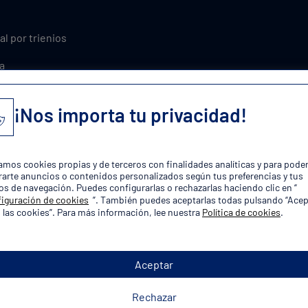
al por trienios
a
xcedencia
¡Nos importa tu privacidad!
ones y asuntos propios
plaza!
zamos cookies propias y de terceros con finalidades analíticas y para pode
arte anuncios o contenidos personalizados según tus preferencias y tus
os de navegación. Puedes configurarlas o rechazarlas haciendo clic en “
iguración de cookies
”. También puedes aceptarlas todas pulsando “Acep
 las cookies”. Para más información, lee nuestra
Política de cookies
.
Aceptar
orias de Oposiciones Policía Lo
Rechazar