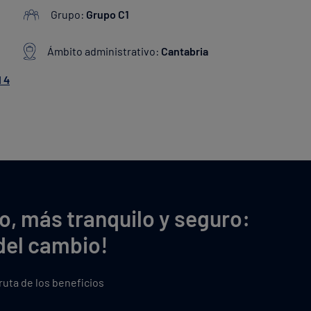
Grupo:
Grupo C1
Ámbito administrativo:
Cantabria
l 4
o, más tranquilo y seguro:
del cambio!
fruta de los beneficios