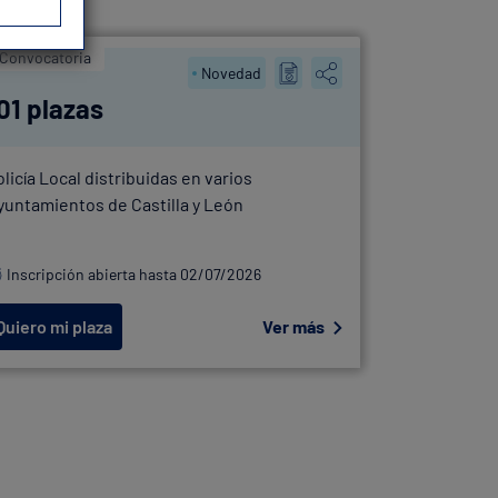
Convocatoria
OEP
Novedad
01 plazas
41 plaz
olicía Local distribuidas en varios
OEP Policía
yuntamientos de Castilla y León
Bilbao
Inscripción abierta hasta 02/07/2026
Inscripció
Quiero mi plaza
Ver más
Quiero mi 