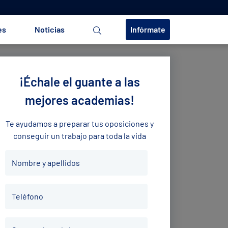
es
Noticias
Infórmate
¡Échale el guante a las
mejores academias!
Te ayudamos a preparar tus oposiciones y
conseguir un trabajo para toda la vida
Nombre
Nombre y apellidos
y
apellidos
Teléfono
*
Teléfono
*
Correo