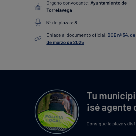
Organo convocante:
Ayuntamiento de
Torrelavega
Nº de plazas:
8
Enlace al documento oficial:
BOE nº 54, de
de marzo de 2025
Tu municipi
¡sé agente 
Consigue la plaza y dis