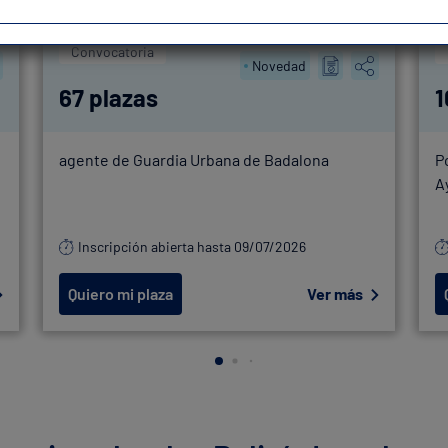
Convocatoria
Novedad
67 plazas
1
agente de Guardia Urbana de Badalona
P
A
Inscripción abierta hasta 09/07/2026
Quiero mi plaza
Ver más