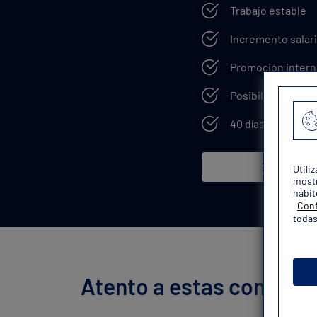
Trabajo estable
Incremento salari
Promoción intern
Posibilidad de e
40 días de vacaci
¡Quiero mi 
Utili
mostr
hábit
Conf
todas
Atento a estas convocat