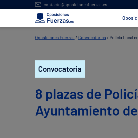
contacto@oposicionesfuerzas.es
Oposic
Oposiciones Fuerzas
/
Convocatorias
/
Policía Local e
Convocatoria
8 plazas de Policí
Ayuntamiento de