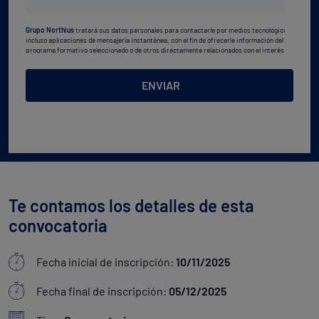
estudios
Grupo Northius
tratará sus datos personales para contactarle por medios tecnológicos,
*
incluso aplicaciones de mensajería instantánea, con el fin de ofrecerle información del
programa formativo seleccionado o de otros directamente relacionados con el interés
manifestado y, en su caso, para tramitar la contratación
correspondiente. Compartiremos su solicitud con las empresas que conforman el
Grupo
Northius
, con el objeto de que estas puedan hacerle llegar la mejor oferta de productos y
ENVIAR
servicios de acuerdo a su petición. Quedan reconocidos los derechos de acceso,
rectificación, supresión, oposición, limitación, tal y como se explica en la
Política de
Privacidad
.
Te contamos los detalles de esta
convocatoria
Fecha inicial de inscripción:
10/11/2025
Fecha final de inscripción:
05/12/2025