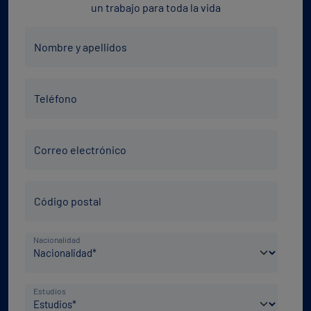
un trabajo para toda la vida
Nombre
Nombre y apellidos
y
apellidos
Teléfono
*
Teléfono
*
Correo
Correo electrónico
electrónico
*
Código
Código postal
Postal
*
País
Nacionalidad
de
nacimiento
Nivel
*
Estudios
de