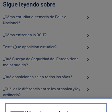
Sigue leyendo sobre
¿Cómo estudiar el temario de Policía
Nacional?
¿Cómo entrar en la BCIT?
Test: ¿Qué oposición estudiar?
¿Qué Cuerpo de Seguridad del Estado tiene
mejor sueldo?
¿Qué oposiciones salen todos los años?
¿Cuál es la diferencia entre ley orgánica y ley
ordinaria?