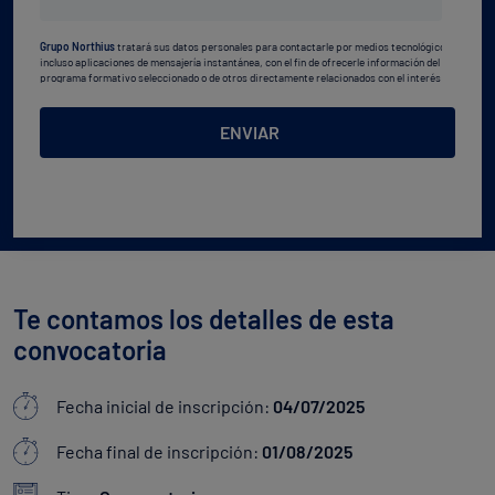
estudios
Grupo Northius
tratará sus datos personales para contactarle por medios tecnológicos,
*
incluso aplicaciones de mensajería instantánea, con el fin de ofrecerle información del
programa formativo seleccionado o de otros directamente relacionados con el interés
manifestado y, en su caso, para tramitar la contratación
correspondiente. Compartiremos su solicitud con las empresas que conforman el
Grupo
Northius
, con el objeto de que estas puedan hacerle llegar la mejor oferta de productos y
ENVIAR
servicios de acuerdo a su petición. Quedan reconocidos los derechos de acceso,
rectificación, supresión, oposición, limitación, tal y como se explica en la
Política de
Privacidad
.
Te contamos los detalles de esta
convocatoria
Fecha inicial de inscripción:
04/07/2025
Fecha final de inscripción:
01/08/2025