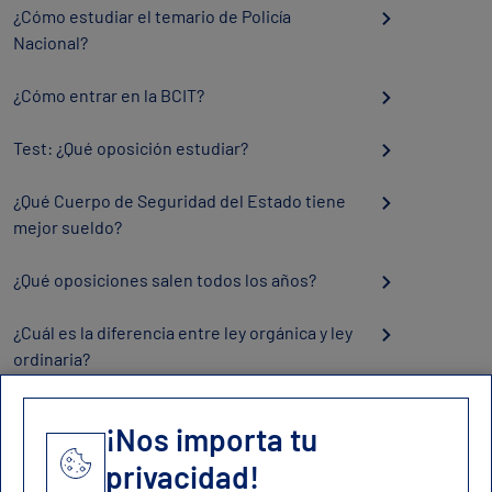
¿Cómo estudiar el temario de Policía
Nacional?
¿Cómo entrar en la BCIT?
Test: ¿Qué oposición estudiar?
¿Qué Cuerpo de Seguridad del Estado tiene
mejor sueldo?
¿Qué oposiciones salen todos los años?
¿Cuál es la diferencia entre ley orgánica y ley
ordinaria?
¡Nos importa tu
privacidad!
Contacto