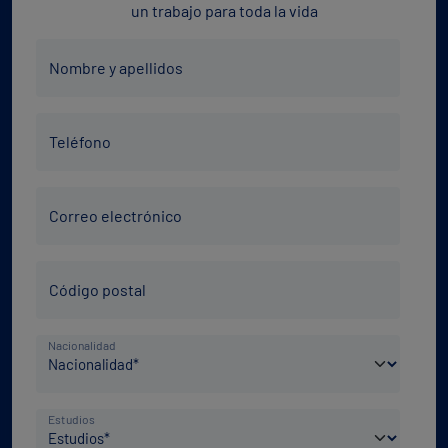
un trabajo para toda la vida
Nombre
Nombre y apellidos
y
apellidos
Teléfono
*
Teléfono
*
Correo
Correo electrónico
electrónico
*
Código
Código postal
Postal
*
País
Nacionalidad
de
nacimiento
Nivel
*
Estudios
de