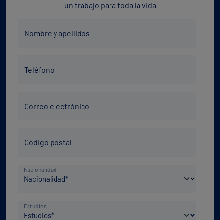
un trabajo para toda la vida
Nombre
Nombre y apellidos
y
apellidos
Teléfono
*
Teléfono
*
Correo
Correo electrónico
electrónico
*
Código
Código postal
Postal
*
País
Nacionalidad
de
nacimiento
Nivel
*
Estudios
de