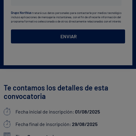
estudios
Grupo Northius
tratará sus datos personales para contactarle por medios tecnológicos,
*
incluso aplicaciones de mensajería instantánea, con el fin de ofrecerle información del
programa formativo seleccionado o de otros directamente relacionados con el interés
manifestado y, en su caso, para tramitar la contratación
correspondiente. Compartiremos su solicitud con las empresas que conforman el
Grupo
Northius
, con el objeto de que estas puedan hacerle llegar la mejor oferta de productos y
ENVIAR
servicios de acuerdo a su petición. Quedan reconocidos los derechos de acceso,
rectificación, supresión, oposición, limitación, tal y como se explica en la
Política de
Privacidad
.
Te contamos los detalles de esta
convocatoria
Fecha inicial de inscripción:
01/08/2025
Fecha final de inscripción:
29/08/2025