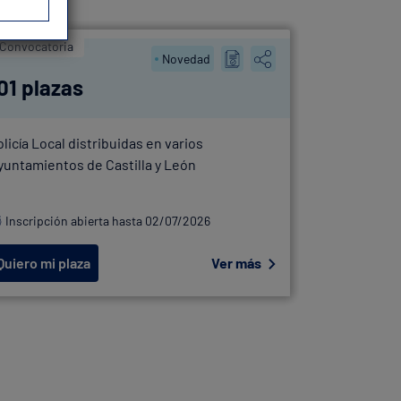
Convocatoria
OEP
Novedad
01 plazas
41 plaz
olicía Local distribuidas en varios
OEP Policía
yuntamientos de Castilla y León
Bilbao
Inscripción abierta hasta 02/07/2026
Inscripció
Quiero mi plaza
Ver más
Quiero mi 