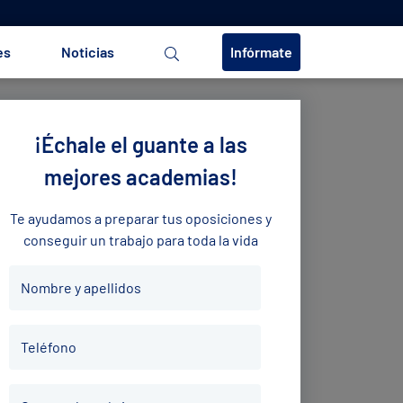
es
Noticias
Infórmate
¡Échale el guante a las
mejores academias!
Te ayudamos a preparar tus oposiciones y
conseguir un trabajo para toda la vida
Nombre
Nombre y apellidos
y
apellidos
Teléfono
*
Teléfono
*
Correo