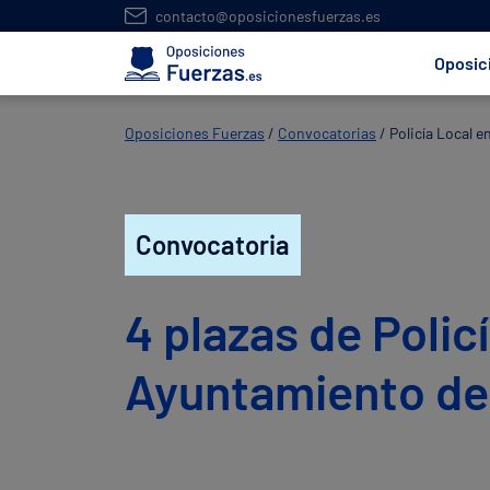
contacto@oposicionesfuerzas.es
Oposic
Oposiciones Fuerzas
/
Convocatorias
/
Policía Local e
Convocatoria
4 plazas de Policí
Ayuntamiento de 