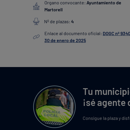
Organo convocante:
Ayuntamiento de
Martorell
Nº de plazas:
4
Enlace al documento oficial:
DOGC nº 9340
30 de enero de 2025
Tu municipi
¡sé agente 
Consigue la plaza y dis