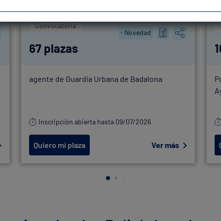
Convocatoria
Novedad
67 plazas
1
agente de Guardia Urbana de Badalona
P
A
Inscripción abierta hasta 09/07/2026
Quiero mi plaza
Ver más