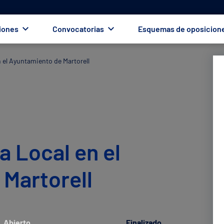
iones
Convocatorias
Esquemas de oposicion
n el Ayuntamiento de Martorell
a Local en el
Martorell
Abierto
Finalizado