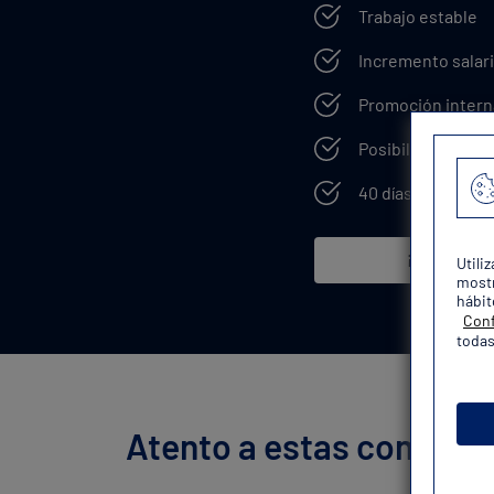
Trabajo estable
Incremento salari
Promoción intern
Posibilidad de e
40 días de vacaci
¡Quiero mi 
Utili
mostr
hábit
Conf
todas
Atento a estas convocat