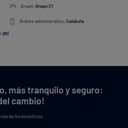
Grupo:
Grupo C1
Ámbito administrativo:
Cataluña
, del
o, más tranquilo y seguro:
del cambio!
fruta de los beneficios