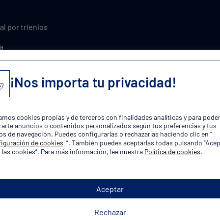
al por trienios
a
xcedencia
¡Nos importa tu privacidad!
ones y asuntos propios
plaza!
zamos cookies propias y de terceros con finalidades analíticas y para pode
arte anuncios o contenidos personalizados según tus preferencias y tus
os de navegación. Puedes configurarlas o rechazarlas haciendo clic en “
iguración de cookies
”. También puedes aceptarlas todas pulsando “Acep
 las cookies”. Para más información, lee nuestra
Política de cookies
.
Aceptar
orias de Oposiciones Policía Lo
Rechazar