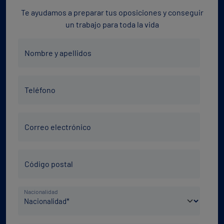
Te ayudamos a preparar tus oposiciones y conseguir
un trabajo para toda la vida
Nombre
Nombre y apellidos
y
apellidos
Teléfono
*
Teléfono
*
Correo
Correo electrónico
electrónico
*
Código
Código postal
Postal
*
País
Nacionalidad
de
nacimiento