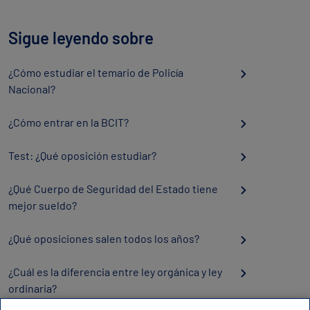
Sigue leyendo sobre
¿Cómo estudiar el temario de Policía
Nacional?
¿Cómo entrar en la BCIT?
Test: ¿Qué oposición estudiar?
¿Qué Cuerpo de Seguridad del Estado tiene
mejor sueldo?
¿Qué oposiciones salen todos los años?
¿Cuál es la diferencia entre ley orgánica y ley
ordinaria?