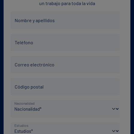
un trabajo para toda la vida
Nombre
Nombre y apellidos
y
apellidos
Teléfono
*
Teléfono
*
Correo
Correo electrónico
electrónico
*
Código
Código postal
Postal
*
País
Nacionalidad
de
nacimiento
Nivel
*
Estudios
de