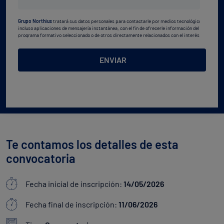
estudios
Grupo Northius
tratará sus datos personales para contactarle por medios tecnológicos,
*
incluso aplicaciones de mensajería instantánea, con el fin de ofrecerle información del
programa formativo seleccionado o de otros directamente relacionados con el interés
manifestado y, en su caso, para tramitar la contratación
correspondiente. Compartiremos su solicitud con las empresas que conforman el
Grupo
Northius
, con el objeto de que estas puedan hacerle llegar la mejor oferta de productos y
ENVIAR
servicios de acuerdo a su petición. Quedan reconocidos los derechos de acceso,
rectificación, supresión, oposición, limitación, tal y como se explica en la
Política de
Privacidad
.
Te contamos los detalles de esta
convocatoria
Fecha inicial de inscripción:
14/05/2026
Fecha final de inscripción:
11/06/2026