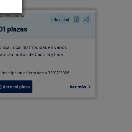
Convocatoria
OEP
Novedad
01 plazas
41 plaz
olicía Local distribuidas en varios
OEP Policía
yuntamientos de Castilla y León
Bilbao
Inscripción abierta hasta 02/07/2026
Inscripció
Quiero mi plaza
Ver más
Quiero mi 