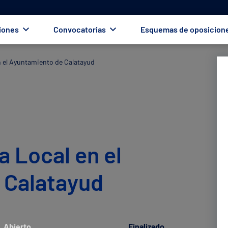
iones
Convocatorias
Esquemas de oposicion
en el Ayuntamiento de Calatayud
a Local en el
 Calatayud
Abierto
Finalizado