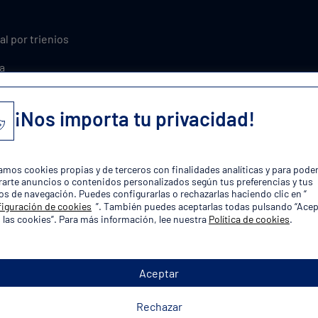
al por trienios
a
xcedencia
¡Nos importa tu privacidad!
ones y asuntos propios
plaza!
zamos cookies propias y de terceros con finalidades analíticas y para pode
arte anuncios o contenidos personalizados según tus preferencias y tus
os de navegación. Puedes configurarlas o rechazarlas haciendo clic en “
iguración de cookies
”. También puedes aceptarlas todas pulsando “Acep
 las cookies”. Para más información, lee nuestra
Política de cookies
.
Aceptar
orias de Oposiciones Policía Lo
Rechazar