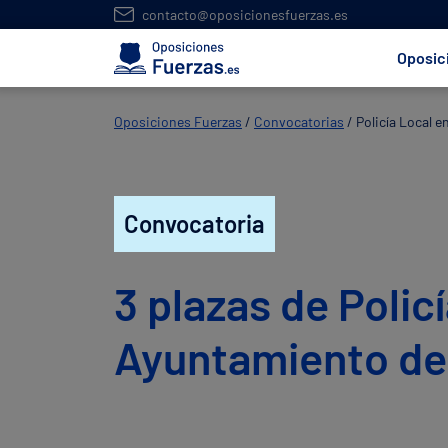
contacto@oposicionesfuerzas.es
Oposic
Oposiciones Fuerzas
/
Convocatorias
/
Policía Local 
Convocatoria
3 plazas de Policí
Ayuntamiento de