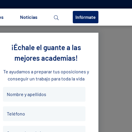
es
Noticias
Infórmate
¡Échale el guante a las
mejores academias!
Te ayudamos a preparar tus oposiciones y
conseguir un trabajo para toda la vida
Nombre
Nombre y apellidos
y
apellidos
Teléfono
*
Teléfono
*
Correo