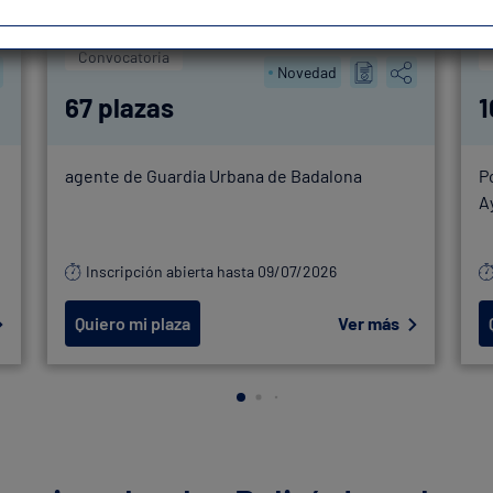
Convocatoria
Novedad
67 plazas
1
agente de Guardia Urbana de Badalona
P
A
Inscripción abierta hasta 09/07/2026
Quiero mi plaza
Ver más