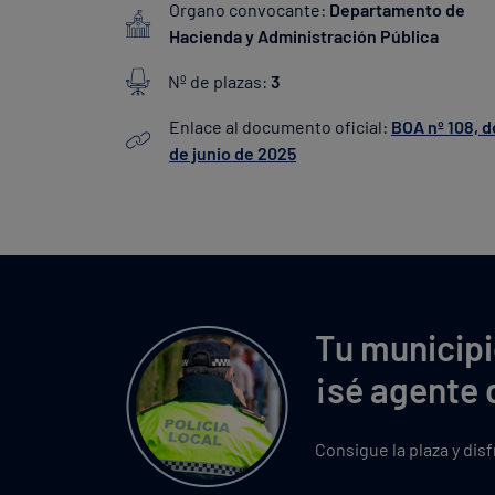
Organo convocante:
Departamento de
Hacienda y Administración Pública
Nº de plazas:
3
Enlace al documento oficial:
BOA nº 108, d
de junio de 2025
Tu municipi
¡sé agente 
Consigue la plaza y dis