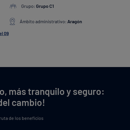
Grupo:
Grupo C1
Ámbito administrativo:
Aragón
el 09
o, más tranquilo y seguro:
del cambio!
fruta de los beneficios