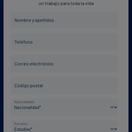
un trabajo para toda la vida
Nombre
Nombre y apellidos
y
apellidos
Teléfono
*
Teléfono
*
Correo
Correo electrónico
electrónico
*
Código
Código postal
Postal
*
País
Nacionalidad
de
nacimiento
Nivel
*
Estudios
de