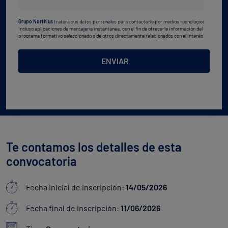
estudios
Grupo Northius
tratará sus datos personales para contactarle por medios tecnológicos,
*
incluso aplicaciones de mensajería instantánea, con el fin de ofrecerle información del
programa formativo seleccionado o de otros directamente relacionados con el interés
manifestado y, en su caso, para tramitar la contratación
correspondiente. Compartiremos su solicitud con las empresas que conforman el
Grupo
Northius
, con el objeto de que estas puedan hacerle llegar la mejor oferta de productos y
ENVIAR
servicios de acuerdo a su petición. Quedan reconocidos los derechos de acceso,
rectificación, supresión, oposición, limitación, tal y como se explica en la
Política de
Privacidad
.
Te contamos los detalles de esta
convocatoria
Fecha inicial de inscripción:
14/05/2026
Fecha final de inscripción:
11/06/2026