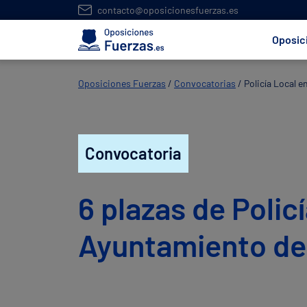
contacto@oposicionesfuerzas.es
Oposic
Oposiciones Fuerzas
/
Convocatorias
/
Policía Local 
Convocatoria
6 plazas de Policí
Ayuntamiento d