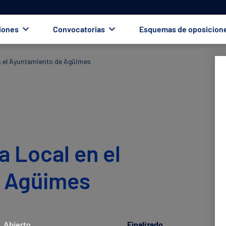
iones
Convocatorias
Esquemas de oposicion
en el Ayuntamiento de Agüimes
a Local en el
e Agüimes
Abierto
Finalizado