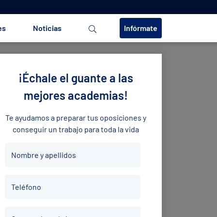
es
Noticias
Infórmate
¡Échale el guante a las
mejores academias!
Te ayudamos a preparar tus oposiciones y
conseguir un trabajo para toda la vida
Nombre
Nombre y apellidos
y
apellidos
Teléfono
*
Teléfono
*
Correo