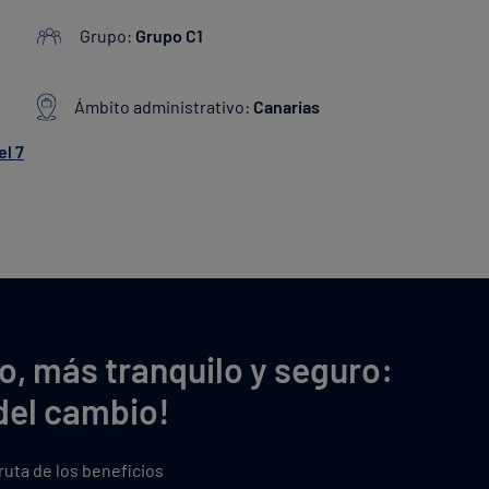
Grupo:
Grupo C1
Ámbito administrativo:
Canarias
el 7
o, más tranquilo y seguro:
del cambio!
fruta de los beneficios