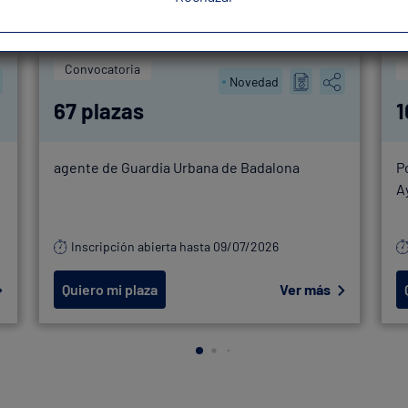
Convocatoria
Novedad
67 plazas
1
agente de Guardia Urbana de Badalona
P
A
Inscripción abierta hasta 09/07/2026
Quiero mi plaza
Ver más