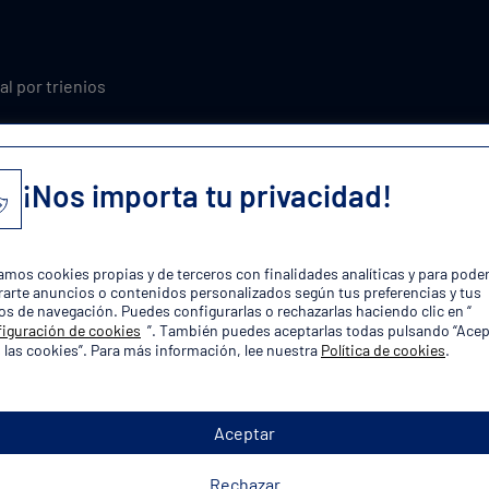
al por trienios
a
xcedencia
¡Nos importa tu privacidad!
ones y asuntos propios
zamos cookies propias y de terceros con finalidades analíticas y para pode
plaza!
arte anuncios o contenidos personalizados según tus preferencias y tus
os de navegación. Puedes configurarlas o rechazarlas haciendo clic en “
iguración de cookies
”. También puedes aceptarlas todas pulsando “Acep
 las cookies”. Para más información, lee nuestra
Política de cookies
.
Aceptar
orias de Oposiciones Policía Lo
Rechazar