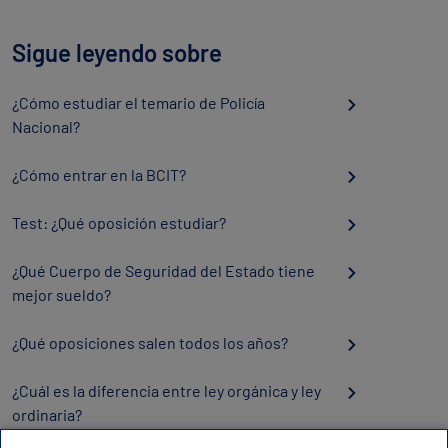
Sigue leyendo sobre
¿Cómo estudiar el temario de Policía
Nacional?
¿Cómo entrar en la BCIT?
Test: ¿Qué oposición estudiar?
¿Qué Cuerpo de Seguridad del Estado tiene
mejor sueldo?
¿Qué oposiciones salen todos los años?
¿Cuál es la diferencia entre ley orgánica y ley
ordinaria?