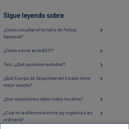
Sigue leyendo sobre
¿Cómo estudiar el temario de Policía
Nacional?
¿Cómo entrar en la BCIT?
Test: ¿Qué oposición estudiar?
¿Qué Cuerpo de Seguridad del Estado tiene
mejor sueldo?
¿Qué oposiciones salen todos los años?
¿Cuál es la diferencia entre ley orgánica y ley
ordinaria?