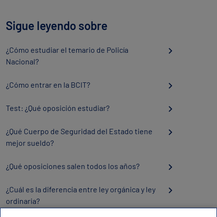
Sigue leyendo sobre
¿Cómo estudiar el temario de Policía
Nacional?
¿Cómo entrar en la BCIT?
Test: ¿Qué oposición estudiar?
¿Qué Cuerpo de Seguridad del Estado tiene
mejor sueldo?
¿Qué oposiciones salen todos los años?
¿Cuál es la diferencia entre ley orgánica y ley
ordinaria?