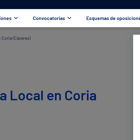
iones
Convocatorias
Esquemas de oposicion
n Coria (Cáceres)
ía Local en Coria