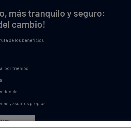
o, más tranquilo y seguro:
del cambio!
fruta de los beneficios
al por trienios
a
xcedencia
ones y asuntos propios
plaza!