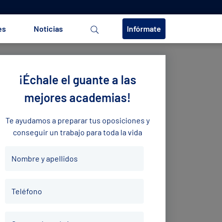
es
Noticias
Infórmate
¡Échale el guante a las
mejores academias!
Te ayudamos a preparar tus oposiciones y
conseguir un trabajo para toda la vida
Nombre
Nombre y apellidos
y
apellidos
Teléfono
*
Teléfono
*
Correo