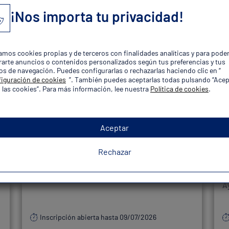
¡Nos importa tu privacidad!
zamos cookies propias y de terceros con finalidades analíticas y para pode
arte anuncios o contenidos personalizados según tus preferencias y tus
orias de Oposiciones Policía Lo
os de navegación. Puedes configurarlas o rechazarlas haciendo clic en “
iguración de cookies
”. También puedes aceptarlas todas pulsando “Acep
 las cookies”. Para más información, lee nuestra
Política de cookies
.
Convocatoria
Novedad
Aceptar
67 plazas
1
Rechazar
agente de Guardia Urbana de Badalona
P
A
Inscripción abierta hasta 09/07/2026