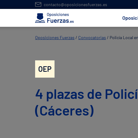
contacto@oposicionesfuerzas.es
Oposic
Oposiciones Fuerzas
/
Convocatorias
/
Policía Local e
OEP
4 plazas de Polic
(Cáceres)