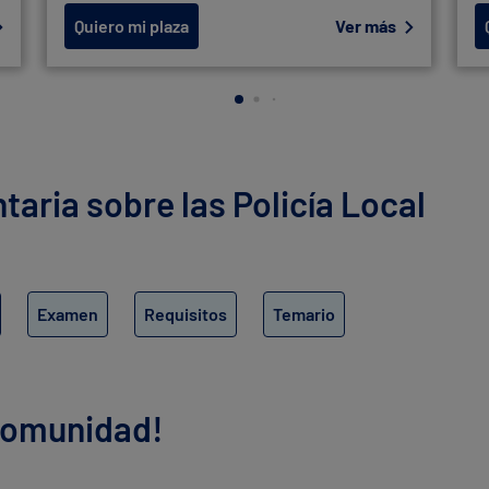
Quiero mi plaza
Ver más
ria sobre las Policía Local
Examen
Requisitos
Temario
 comunidad!