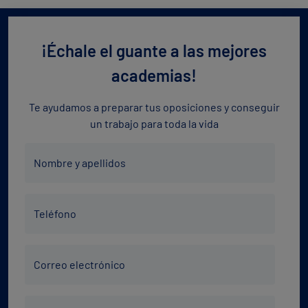
¡Échale el guante a las mejores
academias!
Te ayudamos a preparar tus oposiciones y conseguir
un trabajo para toda la vida
Nombre
Nombre y apellidos
y
apellidos
Teléfono
*
Teléfono
*
Correo
Correo electrónico
electrónico
*
Código