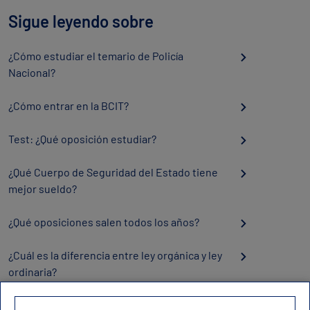
Sigue leyendo sobre
¿Cómo estudiar el temario de Policía
Nacional?
¿Cómo entrar en la BCIT?
Test: ¿Qué oposición estudiar?
¿Qué Cuerpo de Seguridad del Estado tiene
mejor sueldo?
¿Qué oposiciones salen todos los años?
¿Cuál es la diferencia entre ley orgánica y ley
ordinaria?