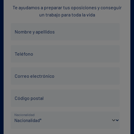
Te ayudamos a preparar tus oposiciones y conseguir
un trabajo para toda la vida
Nombre
Nombre y apellidos
y
apellidos
Teléfono
*
Teléfono
*
Correo
Correo electrónico
electrónico
*
Código
Código postal
Postal
*
País
Nacionalidad
de
nacimiento