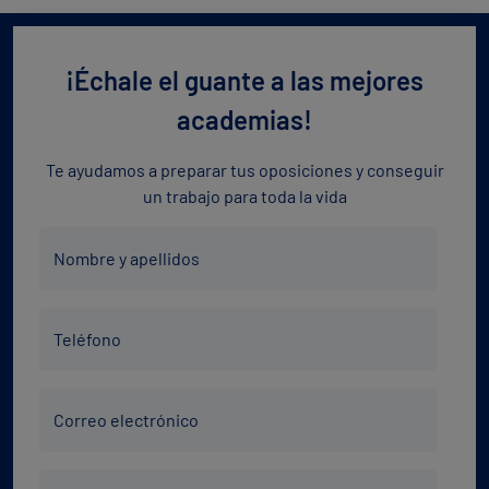
¡Échale el guante a las mejores
academias!
Te ayudamos a preparar tus oposiciones y conseguir
un trabajo para toda la vida
Nombre
Nombre y apellidos
y
apellidos
Teléfono
*
Teléfono
*
Correo
Correo electrónico
electrónico
*
Código