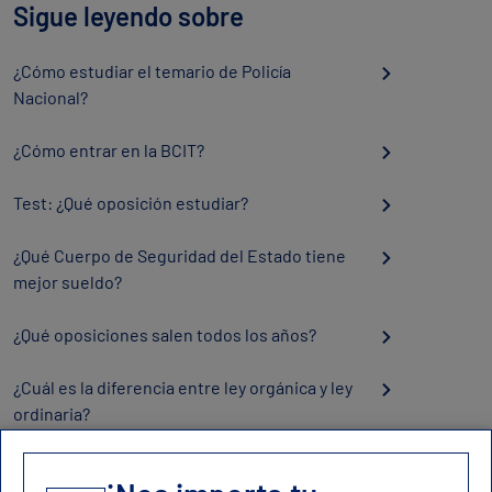
Sigue leyendo sobre
¿Cómo estudiar el temario de Policía
Nacional?
¿Cómo entrar en la BCIT?
Test: ¿Qué oposición estudiar?
¿Qué Cuerpo de Seguridad del Estado tiene
mejor sueldo?
¿Qué oposiciones salen todos los años?
¿Cuál es la diferencia entre ley orgánica y ley
ordinaria?