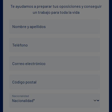
Te ayudamos a preparar tus oposiciones y conseguir
un trabajo para toda la vida
Nombre
Nombre y apellidos
y
apellidos
Teléfono
*
Teléfono
*
Correo
Correo electrónico
electrónico
*
Código
Código postal
Postal
*
País
Nacionalidad
de
nacimiento