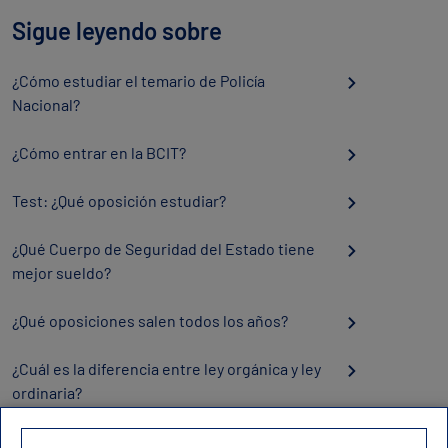
Sigue leyendo sobre
¿Cómo estudiar el temario de Policía
Nacional?
¿Cómo entrar en la BCIT?
Test: ¿Qué oposición estudiar?
¿Qué Cuerpo de Seguridad del Estado tiene
mejor sueldo?
¿Qué oposiciones salen todos los años?
¿Cuál es la diferencia entre ley orgánica y ley
ordinaria?