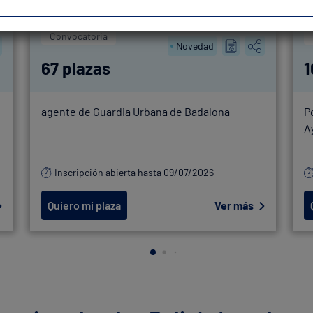
Convocatoria
Novedad
67 plazas
1
agente de Guardia Urbana de Badalona
P
A
Inscripción abierta hasta 09/07/2026
Quiero mi plaza
Ver más