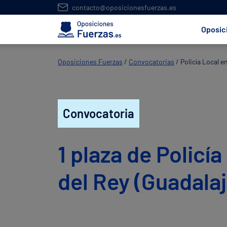
contacto@oposicionesfuerzas.es
Oposic
Oposiciones Fuerzas
/
Convocatorias
/
Policía Local e
Convocatoria
1 plaza de Policí
del Rey (Guadalaj