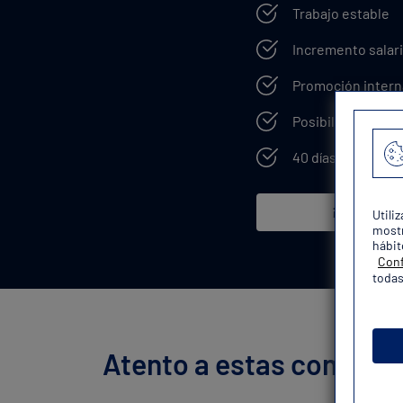
Trabajo estable
Incremento salari
Promoción intern
Posibilidad de e
40 días de vacaci
¡Quiero mi 
Utili
mostr
hábit
Conf
todas
Atento a estas convocat