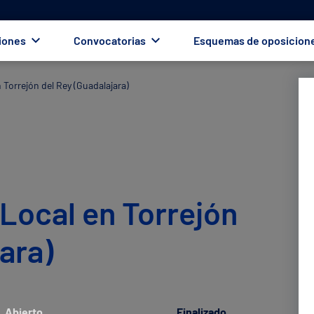
iones
Convocatorias
Esquemas de oposicion
n Torrejón del Rey (Guadalajara)
a Local en Torrejón
ara)
Abierto
Finalizado