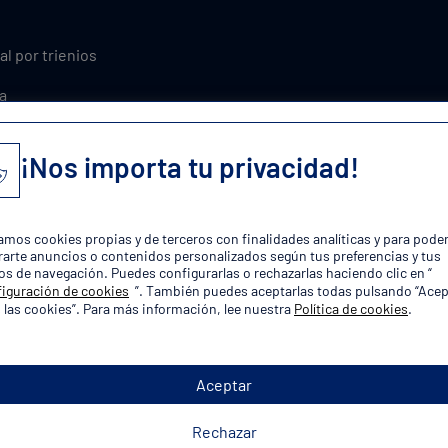
al por trienios
a
xcedencia
¡Nos importa tu privacidad!
ones y asuntos propios
plaza!
zamos cookies propias y de terceros con finalidades analíticas y para pode
arte anuncios o contenidos personalizados según tus preferencias y tus
os de navegación. Puedes configurarlas o rechazarlas haciendo clic en “
iguración de cookies
”. También puedes aceptarlas todas pulsando “Acep
 las cookies”. Para más información, lee nuestra
Política de cookies
.
Aceptar
orias de Oposiciones Policía Lo
Rechazar