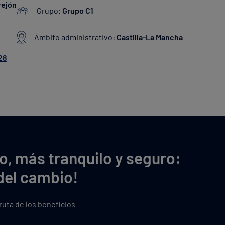
rejón
Grupo:
Grupo C1
Ámbito administrativo:
Castilla-La Mancha
28
o, más tranquilo y seguro:
del cambio!
fruta de los beneficios