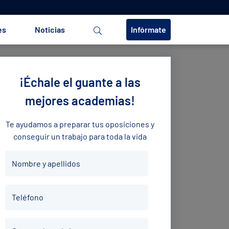
es
Noticias
Infórmate
¡Échale el guante a las
mejores academias!
Te ayudamos a preparar tus oposiciones y
conseguir un trabajo para toda la vida
Nombre
Nombre y apellidos
y
apellidos
Teléfono
*
Teléfono
*
Correo