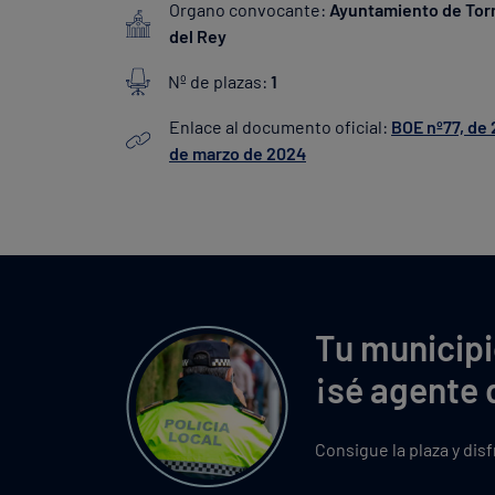
Organo convocante:
Ayuntamiento de Tor
del Rey
Nº de plazas:
1
Enlace al documento oficial:
BOE nº77, de 
de marzo de 2024
Tu municipi
¡sé agente 
Consigue la plaza y dis