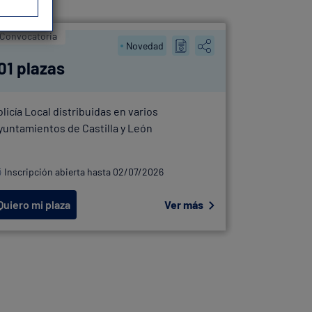
Convocatoria
OEP
Novedad
01 plazas
41 plaz
olicía Local distribuidas en varios
OEP Policía
yuntamientos de Castilla y León
Bilbao
Inscripción abierta hasta 02/07/2026
Inscripció
Quiero mi plaza
Ver más
Quiero mi 