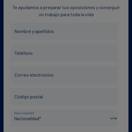
Te ayudamos a preparar tus oposiciones y conseguir
un trabajo para toda la vida
Nombre
Nombre y apellidos
y
apellidos
Teléfono
*
Teléfono
*
Correo
Correo electrónico
electrónico
*
Código
Código postal
Postal
*
País
Nacionalidad
de
nacimiento