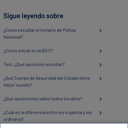
Sigue leyendo sobre
¿Cómo estudiar el temario de Policía
Nacional?
¿Cómo entrar en la BCIT?
Test: ¿Qué oposición estudiar?
¿Qué Cuerpo de Seguridad del Estado tiene
mejor sueldo?
¿Qué oposiciones salen todos los años?
¿Cuál es la diferencia entre ley orgánica y ley
ordinaria?