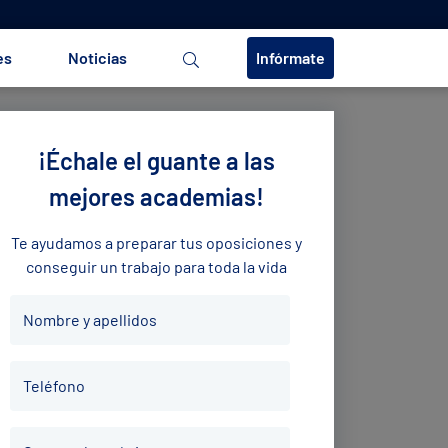
es
Noticias
Infórmate
¡Échale el guante a las
mejores academias!
Te ayudamos a preparar tus oposiciones y
conseguir un trabajo para toda la vida
Nombre
Nombre y apellidos
y
apellidos
Teléfono
*
Teléfono
*
Correo