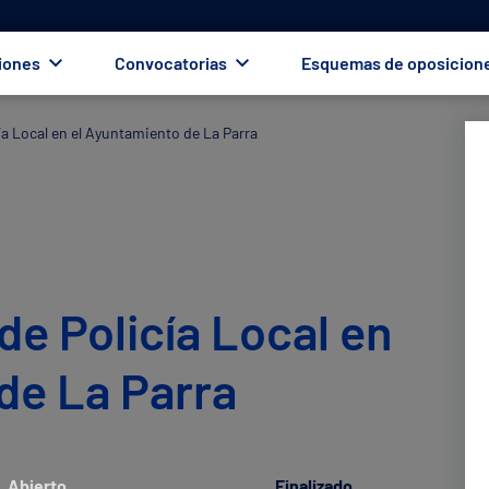
iones
Convocatorias
Esquemas de oposicion
cía Local en el Ayuntamiento de La Parra
 de Policía Local en
de La Parra
Abierto
Finalizado