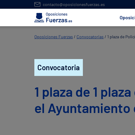
contacto@oposicionesfuerzas.es
Oposic
Oposiciones Fuerzas
/
Convocatorias
/
1 plaza de Poli
Convocatoria
1 plaza de 1 plaza
el Ayuntamiento 