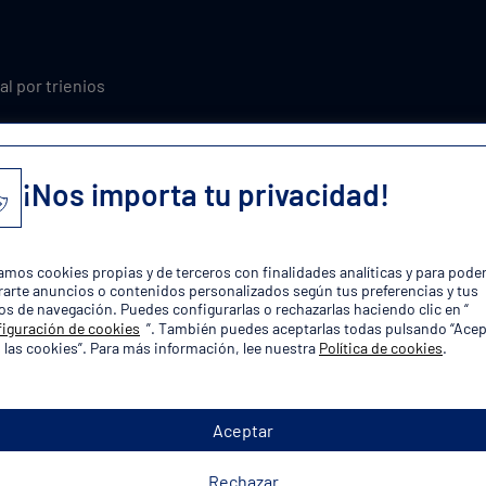
al por trienios
a
xcedencia
¡Nos importa tu privacidad!
ones y asuntos propios
zamos cookies propias y de terceros con finalidades analíticas y para pode
plaza!
arte anuncios o contenidos personalizados según tus preferencias y tus
os de navegación. Puedes configurarlas o rechazarlas haciendo clic en “
iguración de cookies
”. También puedes aceptarlas todas pulsando “Acep
 las cookies”. Para más información, lee nuestra
Política de cookies
.
Aceptar
orias de Oposiciones Policía Lo
Rechazar