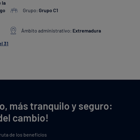
 la
ogo
Grupo:
Grupo C1
Ámbito administrativo:
Extremadura
el 31
o, más tranquilo y seguro:
del cambio!
fruta de los beneficios