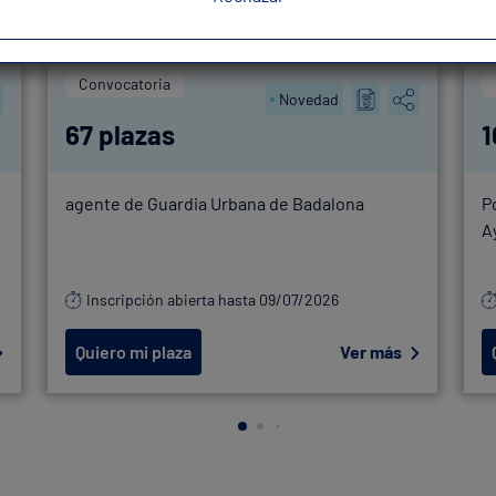
Convocatoria
Novedad
67 plazas
1
agente de Guardia Urbana de Badalona
P
A
Inscripción abierta hasta 09/07/2026
Quiero mi plaza
Ver más