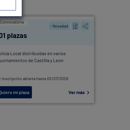
Convocatoria
OEP
Novedad
01 plazas
41 plaz
olicía Local distribuidas en varios
OEP Policía
yuntamientos de Castilla y León
Bilbao
Inscripción abierta hasta 02/07/2026
Inscripció
Quiero mi plaza
Ver más
Quiero mi 