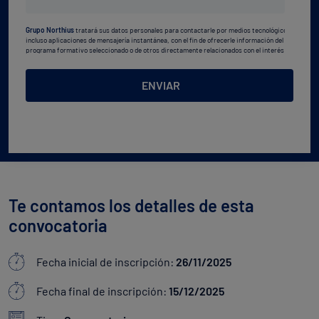
estudios
Grupo Northius
tratará sus datos personales para contactarle por medios tecnológicos,
*
incluso aplicaciones de mensajería instantánea, con el fin de ofrecerle información del
programa formativo seleccionado o de otros directamente relacionados con el interés
manifestado y, en su caso, para tramitar la contratación
correspondiente. Compartiremos su solicitud con las empresas que conforman el
Grupo
Northius
, con el objeto de que estas puedan hacerle llegar la mejor oferta de productos y
ENVIAR
servicios de acuerdo a su petición. Quedan reconocidos los derechos de acceso,
rectificación, supresión, oposición, limitación, tal y como se explica en la
Política de
Privacidad
.
Te contamos los detalles de esta
convocatoria
Fecha inicial de inscripción:
26/11/2025
Fecha final de inscripción:
15/12/2025