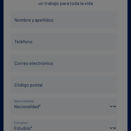
un trabajo para toda la vida
Nombre
Nombre y apellidos
y
apellidos
Teléfono
*
Teléfono
*
Correo
Correo electrónico
electrónico
*
Código
Código postal
Postal
*
País
Nacionalidad
de
nacimiento
Nivel
*
Estudios
de