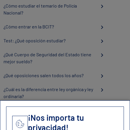
¿Cómo estudiar el temario de Policía
Nacional?
¿Cómo entrar en la BCIT?
Test: ¿Qué oposición estudiar?
¿Qué Cuerpo de Seguridad del Estado tiene
mejor sueldo?
¿Qué oposiciones salen todos los años?
¿Cuál es la diferencia entre ley orgánica y ley
ordinaria?
¡Nos importa tu
privacidad!