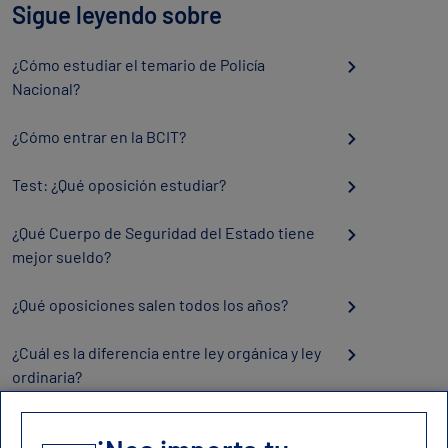
Sigue leyendo sobre
¿Cómo estudiar el temario de Policía
Nacional?
¿Cómo entrar en la BCIT?
Test: ¿Qué oposición estudiar?
¿Qué Cuerpo de Seguridad del Estado tiene
mejor sueldo?
¿Qué oposiciones salen todos los años?
¿Cuál es la diferencia entre ley orgánica y ley
ordinaria?