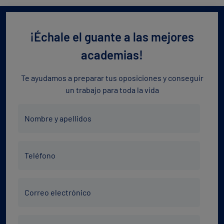
¡Échale el guante a las mejores
academias!
Te ayudamos a preparar tus oposiciones y conseguir
un trabajo para toda la vida
Nombre
Nombre y apellidos
y
apellidos
Teléfono
*
Teléfono
*
Correo
Correo electrónico
electrónico
*
Código