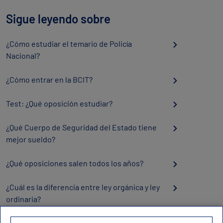
Sigue leyendo sobre
¿Cómo estudiar el temario de Policía
Nacional?
¿Cómo entrar en la BCIT?
Test: ¿Qué oposición estudiar?
¿Qué Cuerpo de Seguridad del Estado tiene
mejor sueldo?
¿Qué oposiciones salen todos los años?
¿Cuál es la diferencia entre ley orgánica y ley
ordinaria?