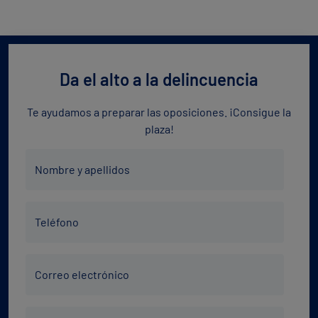
Da el alto a la delincuencia
Te ayudamos a preparar las oposiciones. ¡Consigue la
plaza!
Nombre
Nombre y apellidos
y
apellidos
Teléfono
*
Teléfono
*
Correo
Correo electrónico
electrónico
*
Código