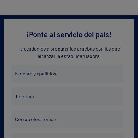
¡Ponte al servicio del país!
Te ayudamos a preparar las pruebas con las que
alcanzar la estabilidad laboral
Nombre
Nombre y apellidos
y
apellidos
Teléfono
*
Teléfono
*
Correo
Correo electrónico
electrónico
*
Código