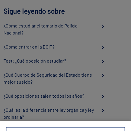
Sigue leyendo sobre
¿Cómo estudiar el temario de Policía
Nacional?
¿Cómo entrar en la BCIT?
Test: ¿Qué oposición estudiar?
¿Qué Cuerpo de Seguridad del Estado tiene
mejor sueldo?
¿Qué oposiciones salen todos los años?
¿Cuál es la diferencia entre ley orgánica y ley
ordinaria?