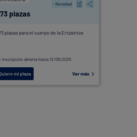
Novedad
73 plazas
525 pla
73 plazas para el cuerpo de la Ertzaintza
OEP Cuerpo 
Inscripción abierta hasta 12/05/2025
Inscripció
Quiero mi plaza
Ver más
Quiero mi 