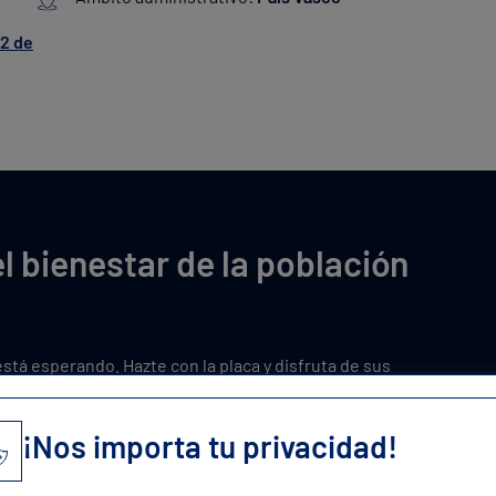
22 de
l bienestar de la población
está esperando. Hazte con la placa y disfruta de sus
¡Nos importa tu privacidad!
l