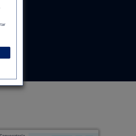
r
tar
Convocatoria
OEP