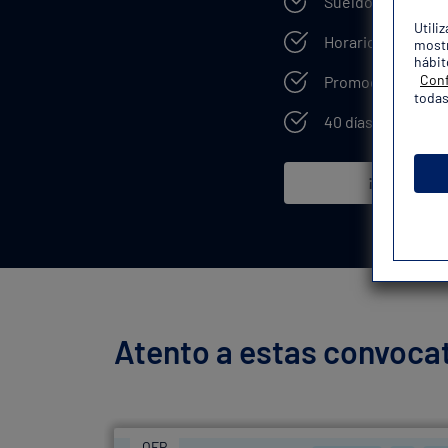
Sueldo elevado
Utili
Horarios por turn
mostr
hábit
Conf
Promoción intern
todas
40 días de vacaci
¡Quiero mi 
Atento a estas convocat
OEP