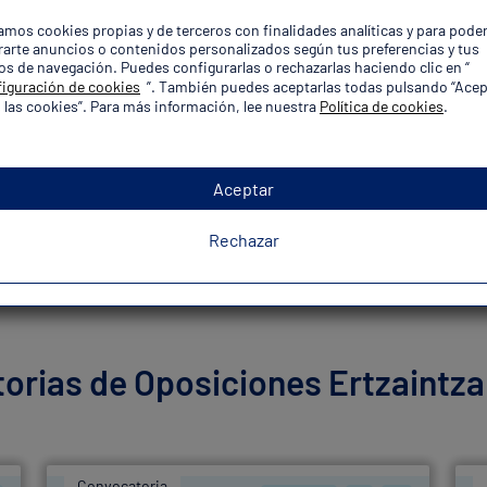
zamos cookies propias y de terceros con finalidades analíticas y para pode
os
arte anuncios o contenidos personalizados según tus preferencias y tus
os de navegación. Puedes configurarlas o rechazarlas haciendo clic en “
iguración de cookies
”. También puedes aceptarlas todas pulsando “Acep
a
 las cookies”. Para más información, lee nuestra
Política de cookies
.
ones y asuntos propios
Aceptar
plaza!
Rechazar
orias de Oposiciones Ertzaintza
Convocatoria