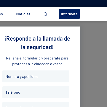
es
Noticias
Infórmate
¡Responde a la llamada de
la seguridad!
Rellena el formulario y prepárate para
proteger a la ciudadanía vasca
Nombre
Nombre y apellidos
y
apellidos
Teléfono
*
Teléfono
*
Correo