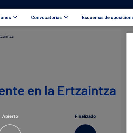
iones
Convocatorias
Esquemas de oposicion
tzaintza
nte en la Ertzaintza
Abierto
Finalizado