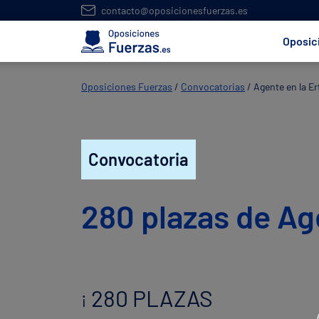
contacto@oposicionesfuerzas.es
Oposic
Oposiciones Fuerzas
/
Convocatorias
/
Agente en la Er
Convocatoria
280 plazas de Age
280 PLAZAS
¡