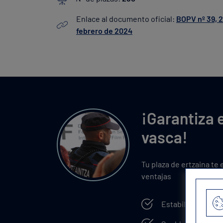
Enlace al documento oficial:
BOPV nº 39, 
febrero de 2024
¡Garantiza e
vasca!
Tu plaza de ertzaina te 
ventajas
Estabilidad labora